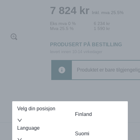
7 824
kr
Inkl. mva 25.5%
Eks mva 0 %
6 234
kr
Mva 25.5 %
1 590
kr
PRODUSERT PÅ BESTILLING
levert innen 10-14 virkedager
Produktet er bare tilgjengeli
Velg din posisjon
Finland
Language
Suomi