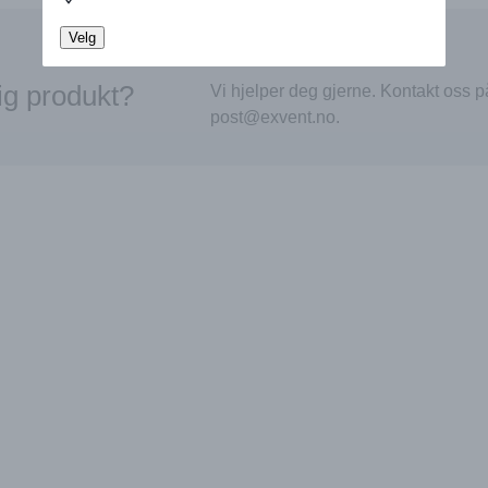
Velg
tig produkt?
Vi hjelper deg gjerne. Kontakt oss på
post@exvent.no.