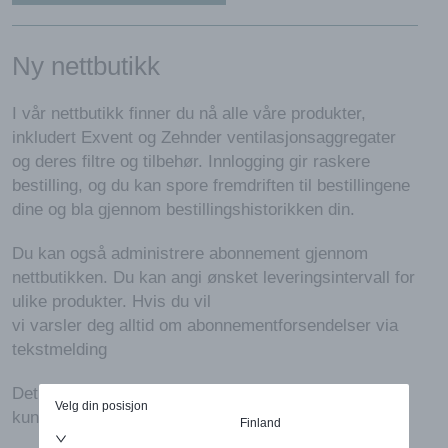
Ny nettbutikk
I vår nettbutikk finner du nå alle våre produkter,
inkludert Exvent og Zehnder ventilasjonsaggregater
og deres filtre og tilbehør. Innlogging gir raskere
bestilling, og du kan spore fremdriften til bestillingene
dine og bla gjennom bestillingshistorikken din.
Du kan også administrere abonnement gjennom
nettbutikken. Du kan angi ønsket leveringsintervall for
ulike produkter. Hvis du vil
vi varsler deg alltid om abonnementforsendelser via
tekstmelding
Det er også mulig å søke om en profesjonell kunde i
Velg din posisjon
kundekontoinnstillingene.
Finland