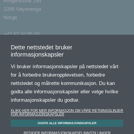
Ringeriksvei 195
1339 Vøyenenga
Norge
+47 67 10 55 00
Dette nettstedet bruker
exvent@exvent.no
informasjonskapsler
Generelle vilkår og betingelser for nettbutikk, for
Vi bruker informasjonskapsler på nettstedet vårt
filterabonnement og angrerett (pdf)
for å forbedre brukeropplevelsen, forbedre
Retur- og angrerett (pdf)
nettstedet og målrette kommunikasjon. Du kan
Personvernerklæring (pdf)
godta alle informasjonskapsler eller velge hvilke
Levering og betalningsmetoder (pdf)
informasjonskapsler du godtar.
Garantibetingelser for reservedeler (pdf)
KLIKK HER FOR MER INFORMASJON OM VÅRE RETNINGSLINJER
FOR INFORMASJONSKAPSLER
Copyright © 2022 Exvent AS. Alle rettigheter forbeholdt.
GODTA ALLE INFORMASJONSKAPSLER
Logg inn
REDIGER INFORMASJONSKAPSELINNSTILLINGER