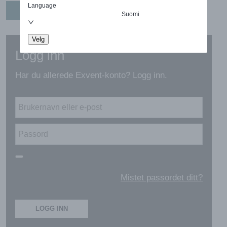
Language
OPPRETT EN KONTO
Suomi
Velg
Logg inn
Har du allerede Exvent-konto? Logg inn.
Mistet passordet ditt?
LOGG INN