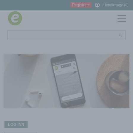
Registrere
Handlevogn (0)
LOG INN