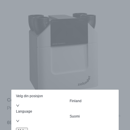
Velg din posisjon
ComfoAir Q450 TR
Finland
Produktnr:
10011618
PÅ LAGER
Language
Suomi
LEVERT INNEN 2–5 VIRKEDAGER
69 991
kr