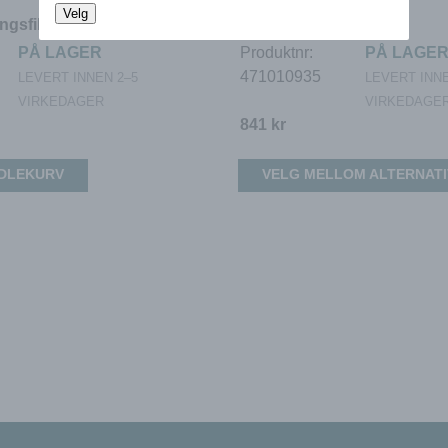
Velg
ngsfilter
LTR-3 erstatningsfilter
PÅ LAGER
Produktnr:
PÅ LAGE
471010935
LEVERT INNEN 2–5
LEVERT INNE
VIRKEDAGER
VIRKEDAGE
841
kr
NDLEKURV
VELG MELLOM ALTERNAT