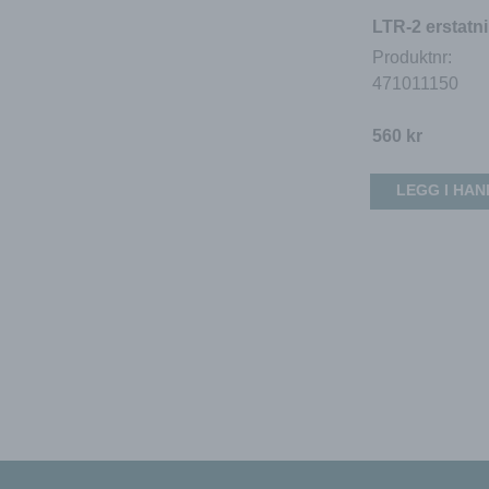
LTR-2 erstatni
Produktnr:
471011150
560
kr
LEGG I HA