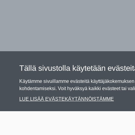
Tällä sivustolla käytetään evästei
Käytämme sivuillamme evästeitä käyttäjäkokemuksen p
kohdentamiseksi. Voit hyväksyä kaikki evästeet tai vali
LUE LISÄÄ EVÄSTEKÄYTÄNNÖISTÄMME