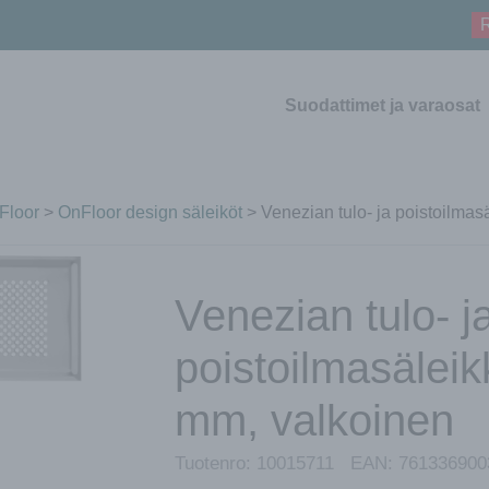
R
Suodattimet ja varaosat
Floor
>
OnFloor design säleiköt
> Venezian tulo- ja poistoilma
Venezian tulo- j
poistoilmasälei
mm, valkoinen
Tuotenro:
10015711
EAN:
761336900