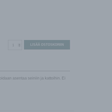
Venezian
LISÄÄ OSTOSKORIIN
tulo-
ja
poistoilmasäleikkö
350x130
mm,
valkoinen
idaan asentaa seiniin ja kattoihin. Ei
määrä