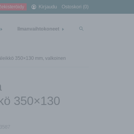
Kirjaudu
ekisteröidy
Ostoskori (0)
Ilmanvaihtokoneet
säleikkö 350×130 mm, valkoinen
a
kkö 350×130
3587