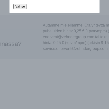
Valitse
Autamme mielellämme. Ota yhteyttä m
puheluiden hinta: 0,25 € (+pvm/mpm) (
enervent@zehndergroup.com tai tekni
innassa?
hinta: 0,25 € (+pvm/mpm) (arkisin 9-15
service.enervent@zehndergroup.com.