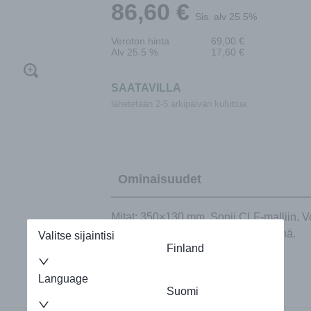
86,60
€
Sis. alv 25.5%
Veroton hinta
69,00
€
Alv 25.5 %
17,60
€
SAATAVILLA
lähetetään 2-5 arkipäivän kuluttua
Ominaisuudet
Mitat: 350×130 mm. Sopii CLF-malliin. Vo
sovellu käytettäväksi lattiasäleikkönä.
Valitse sijaintisi
Finland
Language
Suomi