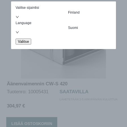
Valitse sijaintisi
Finland
Language
Suomi
Valitse
Äänenvaimennin CW-S 420
Tuotenro:
10005431
SAATAVILLA
LÄHETETÄÄN 2-5 ARKIPÄIVÄN KULUTTUA
304,97
€
LISÄÄ OSTOSKORIIN