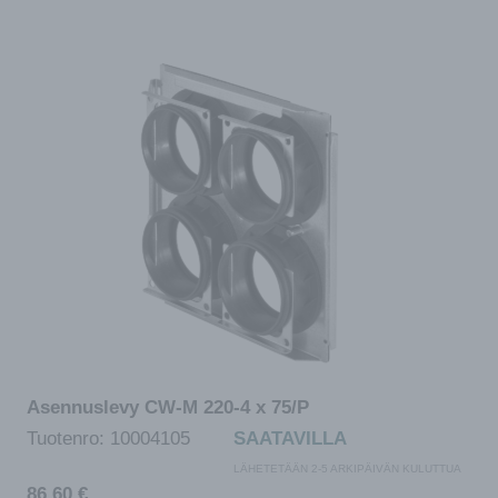
Asennuslevy CW-M 220-4 x 75/P
Tuotenro:
10004105
SAATAVILLA
LÄHETETÄÄN 2-5 ARKIPÄIVÄN KULUTTUA
86,60
€