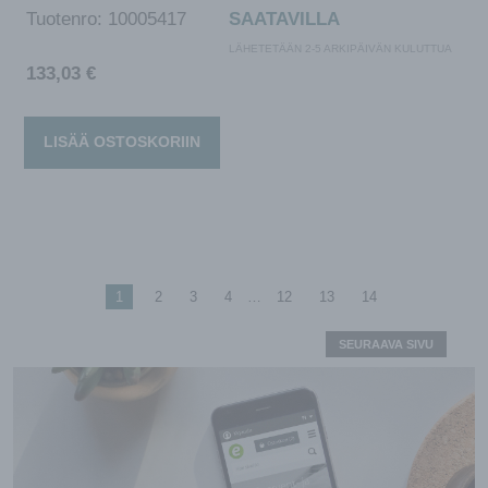
Tuotenro:
10005417
SAATAVILLA
LÄHETETÄÄN 2-5 ARKIPÄIVÄN KULUTTUA
133,03
€
LISÄÄ OSTOSKORIIN
1
2
3
4
…
12
13
14
SEURAAVA SIVU