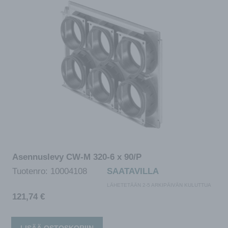
Asennuslevy CW-M 320-6 x 90/P
Tuotenro:
10004108
SAATAVILLA
LÄHETETÄÄN 2-5 ARKIPÄIVÄN KULUTTUA
121,74
€