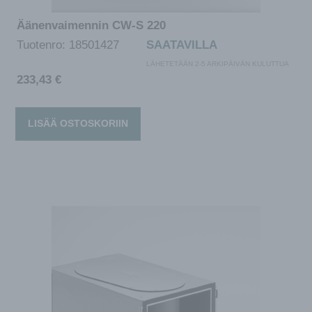
Äänenvaimennin CW-S 220
Tuotenro:
18501427
SAATAVILLA
LÄHETETÄÄN 2-5 ARKIPÄIVÄN KULUTTUA
233,43
€
LISÄÄ OSTOSKORIIN