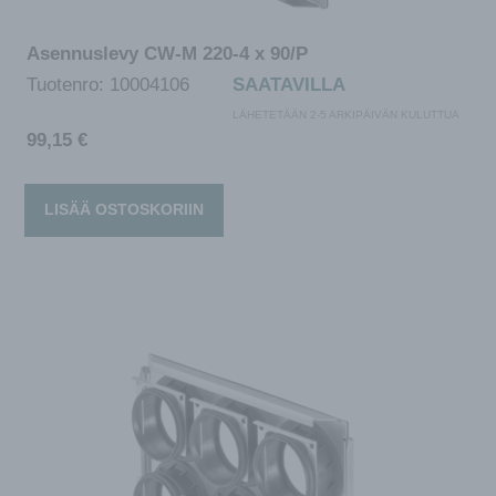
Asennuslevy CW-M 220-4 x 90/P
Tuotenro:
10004106
SAATAVILLA
LÄHETETÄÄN 2-5 ARKIPÄIVÄN KULUTTUA
99,15
€
LISÄÄ OSTOSKORIIN