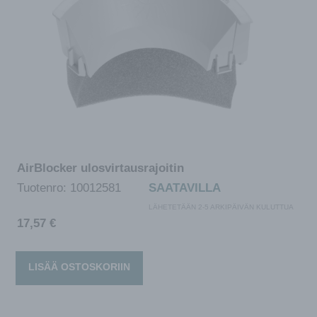
AirBlocker ulosvirtausrajoitin
Tuotenro:
10012581
SAATAVILLA
LÄHETETÄÄN 2-5 ARKIPÄIVÄN KULUTTUA
17,57
€
LISÄÄ OSTOSKORIIN