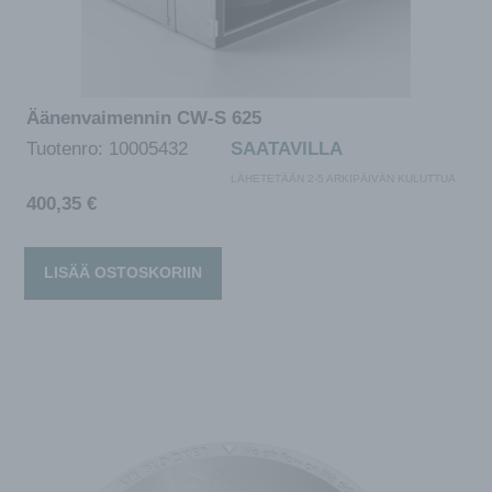
Äänenvaimennin CW-S 625
Tuotenro:
10005432
SAATAVILLA
LÄHETETÄÄN 2-5 ARKIPÄIVÄN KULUTTUA
400,35
€
LISÄÄ OSTOSKORIIN