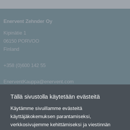
Enervent Zehnder Oy
Kipinätie 1
06150 PORVOO
Finland
+358 (0)600 142 55
EnerventKauppa@enervent.com
Tällä sivustolla käytetään evästeitä
Verkkokaupan yleiset ja kestotilaussopimusehdot sekä
peruutusoikeudesta (pdf)
Käytämme sivuillamme evästeitä
Tuotteiden palautus (pdf)
käyttäjäkokemuksen parantamiseksi,
Rekisteriseloste (pdf)
verkkosivujemme kehittämiseksi ja viestinnän
Toimitus- ja maksutavat (pdf)