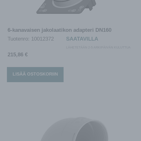
6-kanavaisen jakolaatikon adapteri DN160
Tuotenro:
10012372
SAATAVILLA
LÄHETETÄÄN 2-5 ARKIPÄIVÄN KULUTTUA
215,86
€
LISÄÄ OSTOSKORIIN