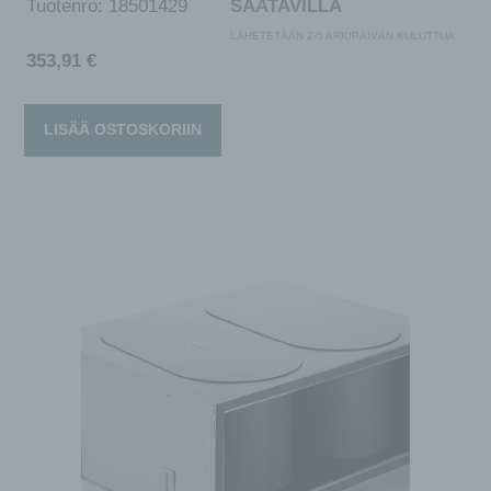
Tuotenro:
18501429
SAATAVILLA
LÄHETETÄÄN 2-5 ARKIPÄIVÄN KULUTTUA
353,91
€
LISÄÄ OSTOSKORIIN