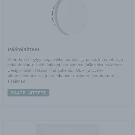
Päätelaitteet
Zehnderiltä löytyy laaja valikoima tulo- ja poistoilmaventtiilejä
sekä design-ritilöitä, jotka sulautuvat asuintilan sisustukseen.
Design-ritilät liitetään ilmanjakeluun CLF- ja CLRF-
päätelaitekoteloilla, jotka takaavat raikkaan, vedottoman
sisäilman.
PÄÄTELAITTEET