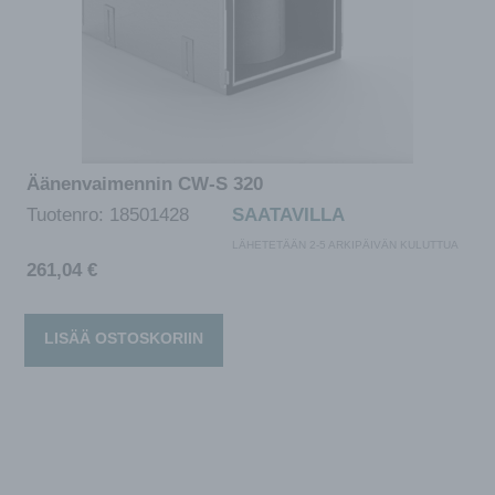
Äänenvaimennin CW-S 320
Tuotenro:
18501428
SAATAVILLA
LÄHETETÄÄN 2-5 ARKIPÄIVÄN KULUTTUA
261,04
€
LISÄÄ OSTOSKORIIN