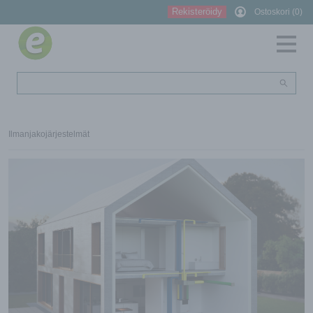
Rekisteröidy
Ostoskori (0)
Ilmanjakojärjestelmät