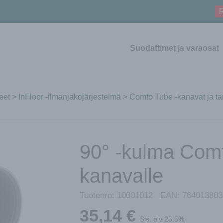
R
Suodattimet ja varaosat
eet
>
InFloor -ilmanjakojärjestelmä
>
Comfo Tube -kanavat ja ta
90° -kulma Com
kanavalle
Tuotenro:
10001012
EAN:
764013803
35,14
€
Sis. alv 25.5%