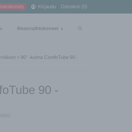
Kirjaudu
ekisteröidy
Ostoskori (0)
Ilmanvaihtokoneet
rvikkeet
> 90° -kulma ComfoTube 90 -
foTube 90 -
4862