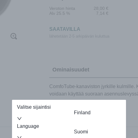
Veroton hinta
28,00
€
Alv 25.5 %
7,14
€
SAATAVILLA
lähetetään 2-5 arkipäivän kuluttua
Ominaisuudet
ComfoTube-kanaviston jyrkille kulmille. 
voidaan käyttää suoraan asennuslevyssä.
Valitse sijaintisi
Finland
Language
Suomi