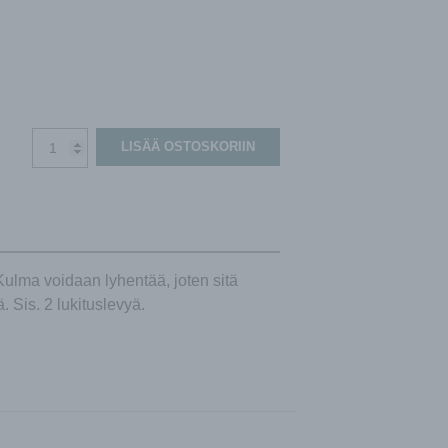
90°
LISÄÄ OSTOSKORIIN
-
kulma
ComfoTube
90
-
kanavalle
Kulma voidaan lyhentää, joten sitä
määrä
 Sis. 2 lukituslevyä.