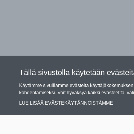
Tällä sivustolla käytetään evästei
Käytämme sivuillamme evästeitä käyttäjäkokemuksen p
kohdentamiseksi. Voit hyväksyä kaikki evästeet tai vali
LUE LISÄÄ EVÄSTEKÄYTÄNNÖISTÄMME