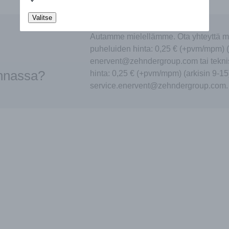
Valitse
Autamme mielellämme. Ota yhteyttä m
puheluiden hinta: 0,25 € (+pvm/mpm) (
enervent@zehndergroup.com tai tekni
innassa?
hinta: 0,25 € (+pvm/mpm) (arkisin 9-15
service.enervent@zehndergroup.com.