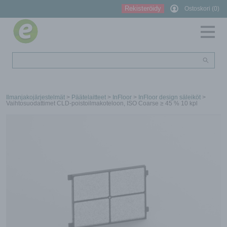
Rekisteröidy
Ostoskori (0)
Ilmanjakojärjestelmät
>
Päätelaitteet
>
InFloor
>
InFloor design säleiköt
>
Vaihtosuodattimet CLD-poistoilmakoteloon, ISO Coarse ≥ 45 % 10 kpl