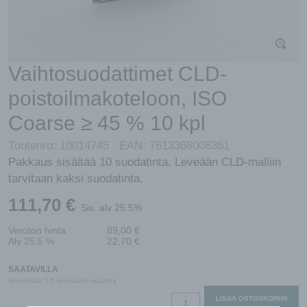
Vaihtosuodattimet CLD-
poistoilmakoteloon, ISO
Coarse ≥ 45 % 10 kpl
Tuotenro:
10014745
EAN:
7613368008361
Pakkaus sisältää 10 suodatinta. Leveään CLD-malliin
tarvitaan kaksi suodatinta.
111,70
€
Sis. alv 25.5%
Veroton hinta
89,00
€
Alv 25.5 %
22,70
€
SAATAVILLA
lähetetään 2-5 arkipäivän kuluttua
Vaihtosuodattimet
LISÄÄ OSTOSKORIIN