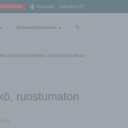
Kirjaudu
ekisteröidy
Ostoskori (0)
Ilmanvaihtokoneet
reä poistoilmasäleikkö, ruostumaton teräs
kkö, ruostumaton
0011