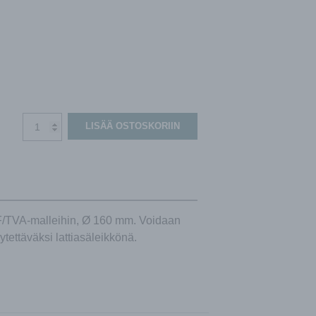
Torino
LISÄÄ OSTOSKORIIN
pyöreä
poistoilmasäleikkö,
ruostumaton
teräs
määrä
RF/TVA-malleihin, Ø 160 mm. Voidaan
ytettäväksi lattiasäleikkönä.