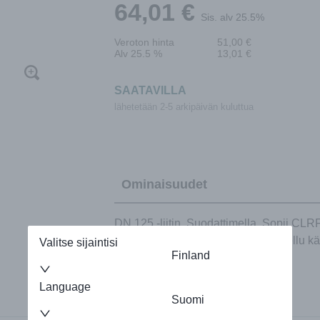
64,01
€
Sis. alv 25.5%
Veroton hinta
51,00
€
Alv 25.5 %
13,01
€
SAATAVILLA
lähetetään 2-5 arkipäivän kuluttua
Ominaisuudet
DN 125 -liitin. Suodattimella. Sopii CL
asentaa seiniin ja kattoihin. Ei sovellu kä
Valitse sijaintisi
Finland
Language
Suomi