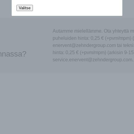
Valitse
Autamme mielellämme. Ota yhteyttä m
puheluiden hinta: 0,25 € (+pvm/mpm) (
enervent@zehndergroup.com tai tekni
innassa?
hinta: 0,25 € (+pvm/mpm) (arkisin 9-15
service.enervent@zehndergroup.com.