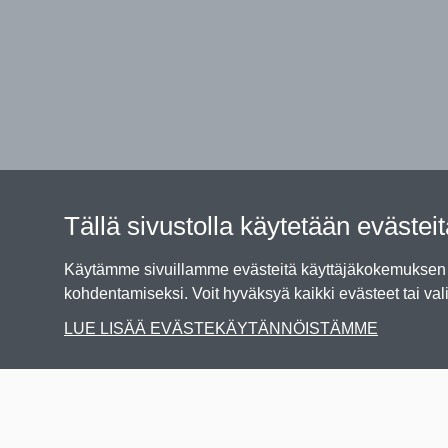
Tällä sivustolla käytetään evästei
Käytämme sivuillamme evästeitä käyttäjäkokemuksen p
kohdentamiseksi. Voit hyväksyä kaikki evästeet tai vali
LUE LISÄÄ EVÄSTEKÄYTÄNNÖISTÄMME