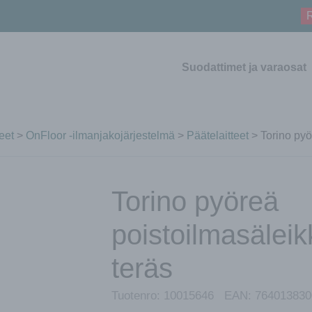
R
Suodattimet ja varaosat
eet
>
OnFloor -ilmanjakojärjestelmä
>
Päätelaitteet
> Torino pyö
Torino pyöreä
poistoilmasälei
teräs
Tuotenro:
10015646
EAN:
764013830