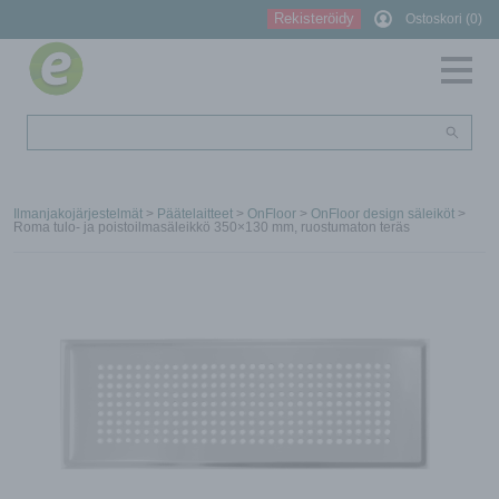
Rekisteröidy
Ostoskori (0)
Ilmanjakojärjestelmät
>
Päätelaitteet
>
OnFloor
>
OnFloor design säleiköt
>
Roma tulo- ja poistoilmasäleikkö 350×130 mm, ruostumaton teräs