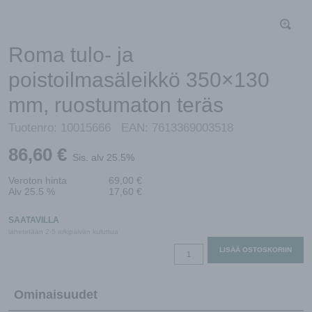
Roma tulo- ja
poistoilmasäleikkö 350×130
mm, ruostumaton teräs
Tuotenro:
10015666
EAN:
7613369003518
86,60
€
Sis. alv 25.5%
Veroton hinta
69,00
€
Alv 25.5 %
17,60
€
SAATAVILLA
lähetetään 2-5 arkipäivän kuluttua
Roma
LISÄÄ OSTOSKORIIN
tulo-
ja
Ominaisuudet
poistoilmasäleikkö
350x130