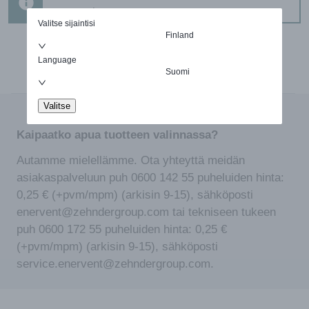
ostettavissa
Valitse sijaintisi
Finland
Language
Suomi
Valitse
Kaipaatko apua tuotteen valinnassa?
Autamme mielellämme. Ota yhteyttä meidän
asiakaspalveluun puh 0600 142 55 puheluiden hinta:
0,25 € (+pvm/mpm) (arkisin 9-15), sähköposti
enervent@zehndergroup.com tai tekniseen tukeen
puh 0600 172 55 puheluiden hinta: 0,25 €
(+pvm/mpm) (arkisin 9-15), sähköposti
service.enervent@zehndergroup.com.