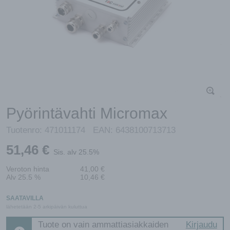
Pyörintävahti Micromax
Tuotenro:
471011174
EAN:
6438100713713
51,46
€
Sis. alv 25.5%
Veroton hinta
41,00
€
Alv 25.5 %
10,46
€
SAATAVILLA
lähetetään 2-5 arkipäivän kuluttua
Tuote on vain ammattiasiakkaiden
Kirjaudu