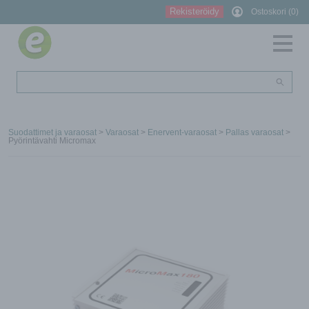
Rekisteröidy
Ostoskori (0)
Suodattimet ja varaosat
>
Varaosat
>
Enervent-varaosat
>
Pallas varaosat
>
Pyörintävahti Micromax