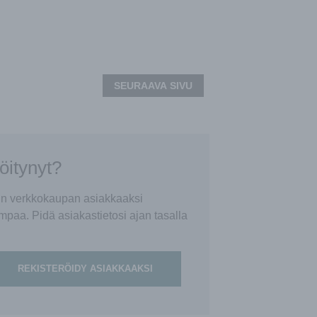
SEURAAVA SIVU
röitynyt?
tin verkkokaupan asiakkaaksi
mpaa. Pidä asiakastietosi ajan tasalla
REKISTERÖIDY ASIAKKAAKSI