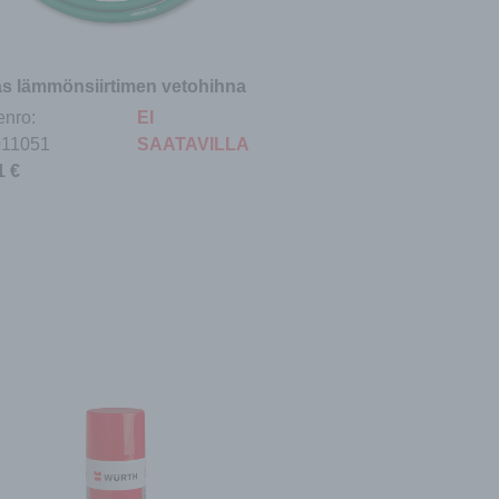
as lämmönsiirtimen vetohihna
enro:
EI
011051
SAATAVILLA
91
€