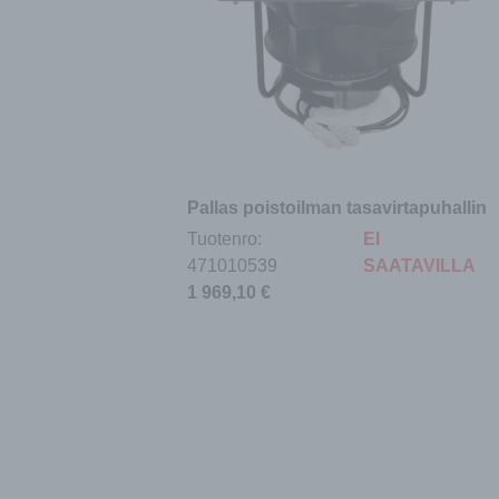
Pallas poistoilman tasavirtapuhallin
Tuotenro:
EI
471010539
SAATAVILLA
1 969,10
€