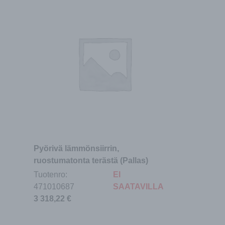
Pyörivä lämmönsiirrin,
ruostumatonta terästä (Pallas)
Tuotenro:
EI
471010687
SAATAVILLA
3 318,22
€