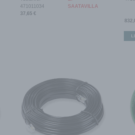
471011034
SAATAVILLA
37,65
€
832
L