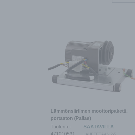
Lämmönsiirtimen moottoripaketti,
portaaton (Pallas)
Tuotenro:
SAATAVILLA
471010531
LÄHETETÄÄN 2-5