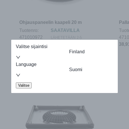
Ohjauspaneelin kaapeli 20 m
Pall
Tuotenro:
SAATAVILLA
Tuot
471010972
471
LÄHETETÄÄN 2-5
38,
ARKIPÄIVÄN KULUTTUA
Valitse sijaintisi
50,20
€
Finland
Language
LISÄÄ OSTOSKORIIN
Suomi
Valitse