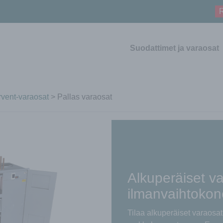
R
Suodattimet ja varaosat
vent-varaosat
> Pallas varaosat
Alkuperäiset va
ilmanvaihtokone
Tilaa alkuperäiset varaosat