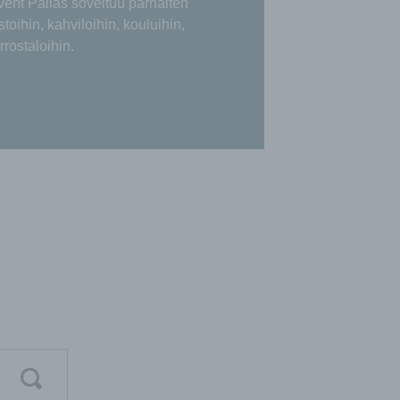
nt Pallas soveltuu parhaiten
istoihin, kahviloihin, kouluihin,
rrostaloihin.