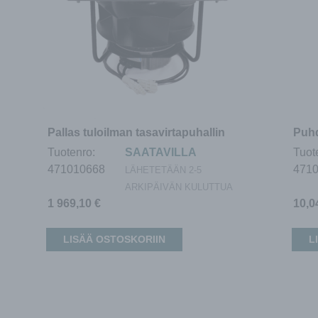
Pallas tuloilman tasavirtapuhallin
Puhd
Tuotenro:
SAATAVILLA
Tuot
471010668
471
LÄHETETÄÄN 2-5
ARKIPÄIVÄN KULUTTUA
1 969,10
€
10,
LISÄÄ OSTOSKORIIN
L