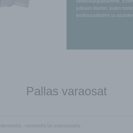
verkkokaupastamme. Enerve
julkisiin tiloihin, kuten toim
teollisuustiloihin ja asuinke
Pallas varaosat