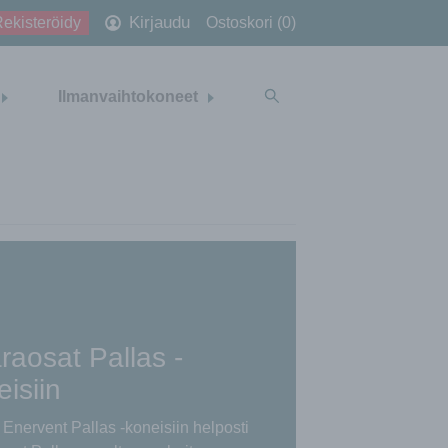
Kirjaudu
ekisteröidy
Ostoskori (0)
Ilmanvaihtokoneet
raosat Pallas -
isiin
 Enervent Pallas -koneisiin helposti