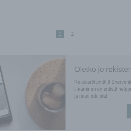
1
2
Oletko jo rekiste
Rekisteröitymällä Enerven
tilaaminen on entistä helpo
ja nauti eduista!