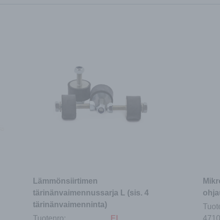
Lämmönsiirtimen
Mikr
tärinänvaimennussarja L (sis. 4
ohja
tärinänvaimenninta)
Tuot
Tuotenro:
EI
471