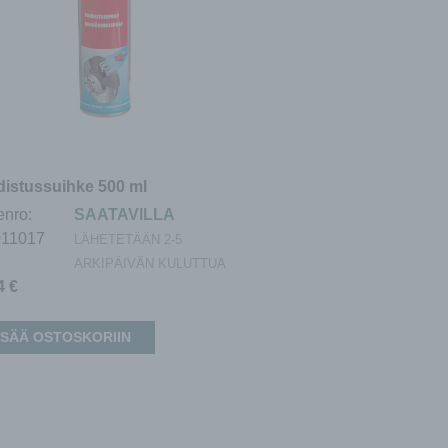
istussuihke 500 ml
enro:
SAATAVILLA
011017
LÄHETETÄÄN 2-5
ARKIPÄIVÄN KULUTTUA
04
€
ISÄÄ OSTOSKORIIN