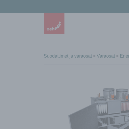
Suodattimet ja varaosat
>
Varaosat
>
Ener