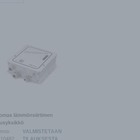
omax lämmönsiirtimen
usyksikkö
enro:
VALMISTETAAN
010482
TILAUKSESTA