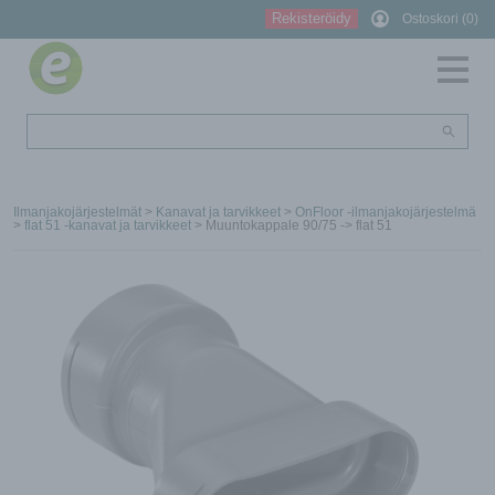
Rekisteröidy
Ostoskori (0)
Ilmanjakojärjestelmät
>
Kanavat ja tarvikkeet
>
OnFloor -ilmanjakojärjestelmä
>
flat 51 -kanavat ja tarvikkeet
> Muuntokappale 90/75 -> flat 51