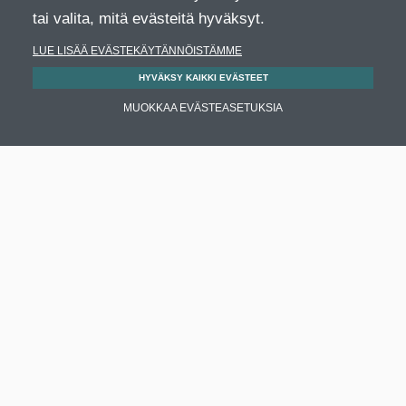
tai valita, mitä evästeitä hyväksyt.
LUE LISÄÄ EVÄSTEKÄYTÄNNÖISTÄMME
HYVÄKSY KAIKKI EVÄSTEET
MUOKKAA EVÄSTEASETUKSIA