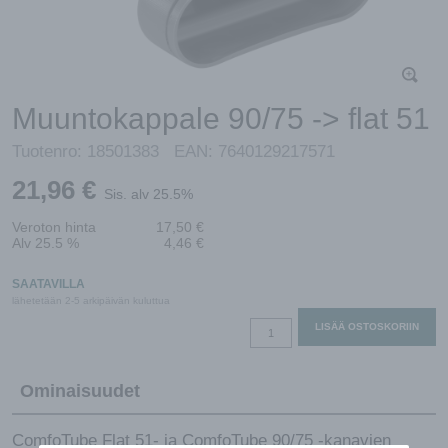
Muuntokappale 90/75 -> flat 51
Tuotenro:
18501383
EAN:
7640129217571
21,96
€
Sis. alv 25.5%
Veroton hinta
17,50
€
Alv 25.5 %
4,46
€
SAATAVILLA
lähetetään 2-5 arkipäivän kuluttua
Muuntokappale
LISÄÄ OSTOSKORIIN
90/75
-
Ominaisuudet
>
flat
51
ComfoTube Flat 51- ja ComfoTube 90/75 -kanavien