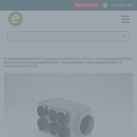
Rekisteröidy
Ostoskori (0)
Ilmanjakojärjestelmät
>
Kanavat ja tarvikkeet
>
InFloor -ilmanjakojärjestelmä
>
Modulaariset kanavajakolaatikot
> Modulaarinen kanavajakolaatikko, 6-
kanavainen DN 160