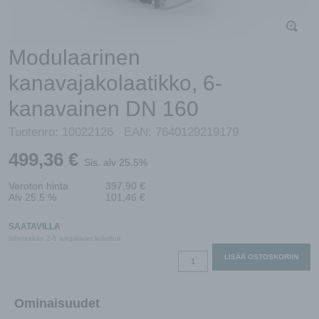
Modulaarinen
kanavajakolaatikko, 6-
kanavainen DN 160
Tuotenro:
10022126
EAN:
7640129219179
499,36
€
Sis. alv 25.5%
Veroton hinta
397,90
€
Alv 25.5 %
101,46
€
SAATAVILLA
lähetetään 2-5 arkipäivän kuluttua
Modulaarinen
LISÄÄ OSTOSKORIIN
kanavajakolaatikko,
6-
Ominaisuudet
kanavainen
DN