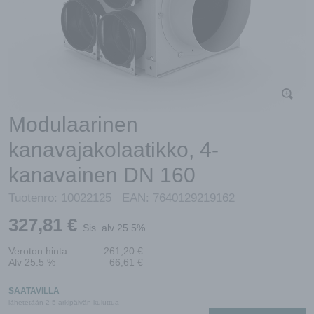
Modulaarinen
kanavajakolaatikko, 4-
kanavainen DN 160
Tuotenro:
10022125
EAN:
7640129219162
327,81
€
Sis. alv 25.5%
Veroton hinta
261,20
€
Alv 25.5 %
66,61
€
SAATAVILLA
lähetetään 2-5 arkipäivän kuluttua