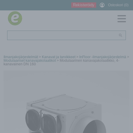
Rekisteröidy
Ostoskori (0)
Ilmanjakojärjestelmät
>
Kanavat ja tarvikkeet
>
InFloor -ilmanjakojärjestelmä
>
Modulaariset kanavajakolaatikot
> Modulaarinen kanavajakolaatikko, 4-
kanavainen DN 160