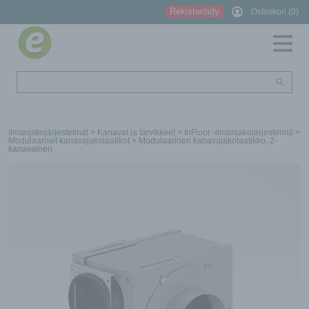
Rekisteröidy
Ostoskori (0)
Ilmanjakojärjestelmät
>
Kanavat ja tarvikkeet
>
InFloor -ilmanjakojärjestelmä
>
Modulaariset kanavajakolaatikot
> Modulaarinen kanavajakolaatikko, 2-
kanavainen