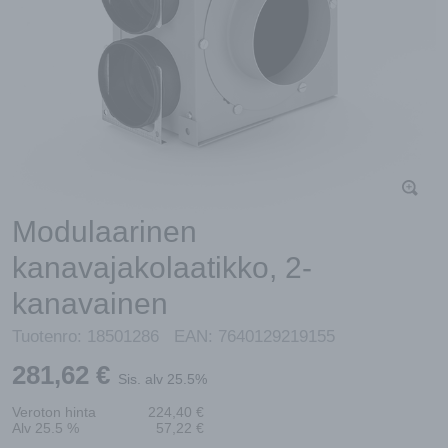
Modulaarinen
kanavajakolaatikko, 2-
kanavainen
Tuotenro:
18501286
EAN:
7640129219155
281,62
€
Sis. alv 25.5%
Veroton hinta
224,40
€
Alv 25.5 %
57,22
€