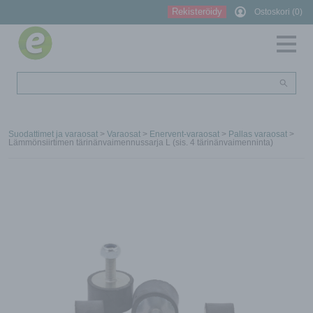
Rekisteröidy
Ostoskori (0)
Suodattimet ja varaosat
>
Varaosat
>
Enervent-varaosat
>
Pallas varaosat
>
Lämmönsiirtimen tärinänvaimennussarja L (sis. 4 tärinänvaimenninta)