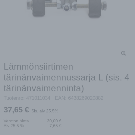
Lämmönsiirtimen
tärinänvaimennussarja L (sis. 4
tärinänvaimenninta)
Tuotenro:
471011034
EAN:
6438269020882
37,65
€
Sis. alv 25.5%
Veroton hinta
30,00
€
Alv 25.5 %
7,65
€