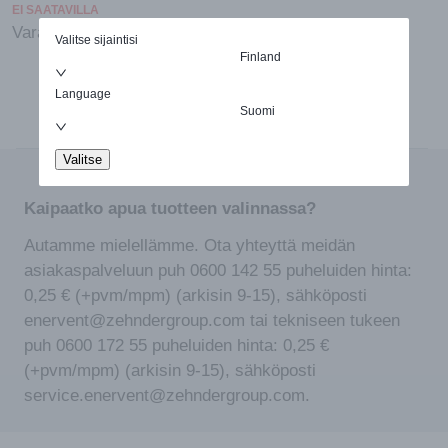
EI SAATAVILLA
Varasto loppu
Valitse sijaintisi
Finland
Language
Suomi
Valitse
Kaipaatko apua tuotteen valinnassa?
Autamme mielellämme. Ota yhteyttä meidän
asiakaspalveluun puh 0600 142 55 puheluiden hinta:
0,25 € (+pvm/mpm) (arkisin 9-15), sähköposti
enervent@zehndergroup.com tai tekniseen tukeen
puh 0600 172 55 puheluiden hinta: 0,25 €
(+pvm/mpm) (arkisin 9-15), sähköposti
service.enervent@zehndergroup.com.