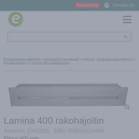
Rekisteröidy
Ostoskori (0)
Ilmanjakojärjestelmät
>
Kanavat ja tarvikkeet
>
InFloor -ilmanjakojärjestelmä
>
Päätelaitteet
> Lamina 400 rakohajoitin
Lamina 400 rakohajoitin
Tuotenro:
10012821
EAN:
7640129214693
Pituus 400 mm.