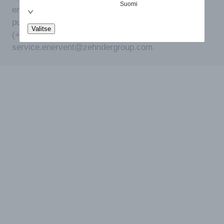
Suomi
enervent@zehndergroup.com tai tekniseen tukeen
puh 0600 172 55 puheluiden hinta: 0,25 €
Valitse
(+pvm/mpm) (arkisin 9-15), sähköposti
service.enervent@zehndergroup.com.