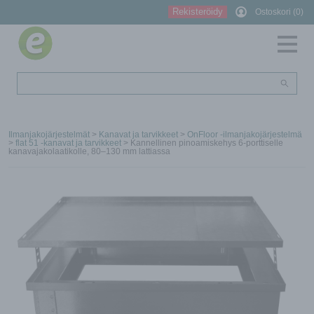
Rekisteröidy
Ostoskori (0)
Ilmanjakojärjestelmät
>
Kanavat ja tarvikkeet
>
OnFloor -ilmanjakojärjestelmä
>
flat 51 -kanavat ja tarvikkeet
> Kannellinen pinoamiskehys 6-porttiselle
kanavajakolaatikolle, 80–130 mm lattiassa