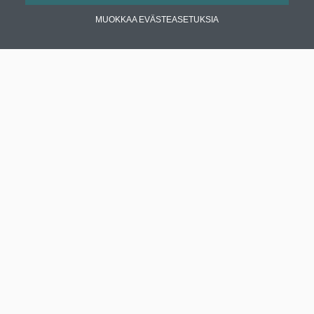
MUOKKAA EVÄSTEASETUKSIA
Enervent Zehnder Oy