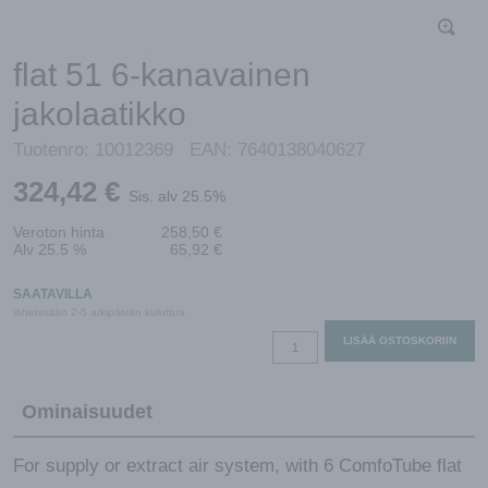
flat 51 6-kanavainen
jakolaatikko
Tuotenro:
10012369
EAN:
7640138040627
324,42
€
Sis. alv 25.5%
Veroton hinta
258,50
€
Alv 25.5 %
65,92
€
SAATAVILLA
lähetetään 2-5 arkipäivän kuluttua
flat
LISÄÄ OSTOSKORIIN
51
6-
Ominaisuudet
kanavainen
jakolaatikko
määrä
For supply or extract air system, with 6 ComfoTube flat