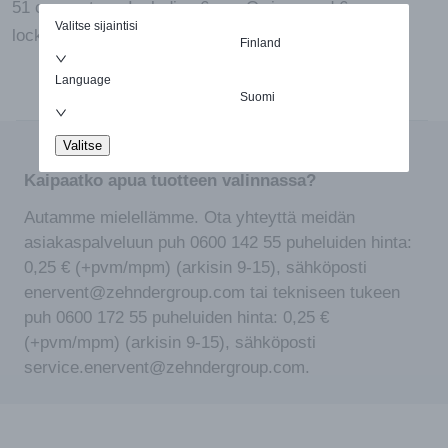
51 connectors. Including 6 pcs O-rings and 6 pcs
Valitse sijaintisi
locking slides. With access panel.
Finland
Language
Suomi
Valitse
Kaipaatko apua tuotteen valinnassa?
Autamme mielellämme. Ota yhteyttä meidän
asiakaspalveluun puh 0600 142 55 puheluiden hinta:
0,25 € (+pvm/mpm) (arkisin 9-15), sähköposti
enervent@zehndergroup.com tai tekniseen tukeen
puh 0600 172 55 puheluiden hinta: 0,25 €
(+pvm/mpm) (arkisin 9-15), sähköposti
service.enervent@zehndergroup.com.