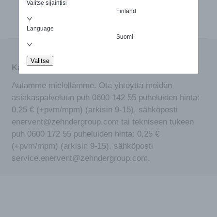
Valitse sijaintisi
Finland
Language
Suomi
Valitse
Kaipaatko apua tuotteen valinnassa?
Autamme mielellämme. Ota yhteyttä meidän
asiakaspalveluun puh 0600 142 55 puheluiden hinta:
0,25 € (+pvm/mpm) (arkisin 9-15), sähköposti
enervent@zehndergroup.com tai tekniseen tukeen
puh 0600 172 55 puheluiden hinta: 0,25 €
(+pvm/mpm) (arkisin 9-15), sähköposti
service.enervent@zehndergroup.com.