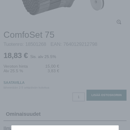
ComfoSet 75
Tuotenro:
18501268
EAN:
7640129212798
18,83
€
Sis. alv 25.5%
Veroton hinta
15,00
€
Alv 25.5 %
3,83
€
SAATAVILLA
lähetetään 2-5 arkipäivän kuluttua
ComfoSet
LISÄÄ OSTOSKORIIN
75
määrä
Ominaisuudet
Ilmamääräsäädin ComfoTube 75 -kanavalle.