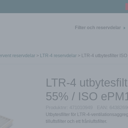
Filter och reservdelar
rvent reservdelar
>
LTR-4 reservdelar
> LTR-4 utbytesfilter I
LTR-4 utbytesfi
55% / ISO ePM
Produktnr:
471010949
EAN:
6438269
Utbytesfilter för LTR-4-ventilationsaggre
tilluftsfilter och ett frånluftsfilter.