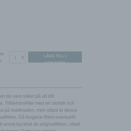
be
LTR-
LÄGG TILL I
e
4
VARUKORG
utbytesfilter
ISO
ePM1
55%
/
n du vara säker på att ditt
ISO
. Tillbehörsfilter med en storlek och
ePM10
60%
iga på marknaden, men oftast är dessa
(F7/M5)
filtren. Då fungerar filtret eventuellt
mängd
 annat tryckfall än originalfiltren, vilket