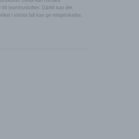
strukturer. Detta kan minska
ill inomhusluften. Därtill kan det
vilket i värsta fall kan ge mögelskador.