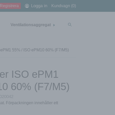
Logga in
Registrera
Kundvagn (0)
Ventilationsaggregat
SO ePM1 55% / ISO ePM10 60% (F7/M5)
lter ISO ePM1
10 60% (F7/M5)
020042
gat. Förpackningen innehåller ett