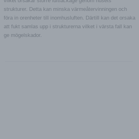
vilket orsakar större luftläckage genom husets
strukturer. Detta kan minska värmeåtervinningen och
föra in orenheter till inomhusluften. Därtill kan det orsaka
att fukt samlas upp i strukturerna vilket i värsta fall kan
ge mögelskador.