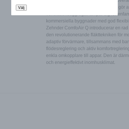
Oavsett om du bygger nytt eller renover
m3/h vid ett externt tryck på 200 Pa gö
Välj
ventilationsaggregat lämpar sig för enfa
kommersiella byggnader med god flexibili
Zehnder ComfoAir Q introducerar en rad
den revolutionerande fläkttekniken för m
adaptiv förvärmare, tillsammans med ba
flödesreglering och aktiv komfortreglerin
enkla omkopplare till appar. Den är därm
och energieffektivt inomhusklimat.