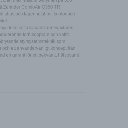
ar: Den maximala luftvolymen på 350
r att Zehnder ComfoAir Q350 TR
miljshus och lägenhetshus, kontor och
tet.
 nya tekniker: diamantvärmeväxlaren,
odulerande förbikopplare och valfri
nbrytande styrsystemsteknik som
g och ett användarvänligt koncept från
ed en garant för ett bekvämt, hälsosamt