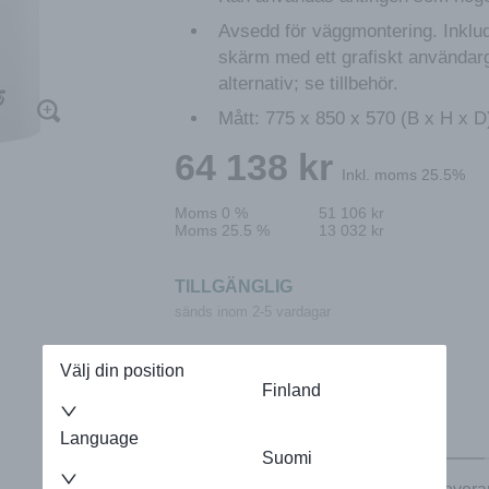
Avsedd för väggmontering. Inklud
skärm med ett grafiskt användar
alternativ; se tillbehör.
Mått: 775 x 850 x 570 (B x H x D
64 138
kr
Inkl. moms 25.5%
Moms 0 %
51 106
kr
Moms 25.5 %
13 032
kr
TILLGÄNGLIG
sänds inom 2-5 vardagar
Välj din position
Finland
Egenskaper
Language
Suomi