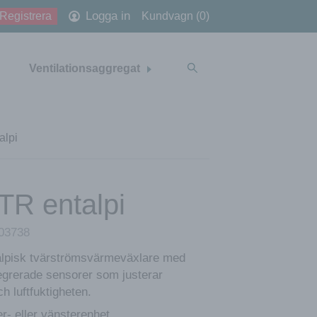
Logga in
Registrera
Kundvagn (0)
Ventilationsaggregat
alpi
TR entalpi
03738
talpisk tvärströmsvärmeväxlare med
tegrerade sensorer som justerar
h luftfuktigheten.
- eller vänsterenhet.