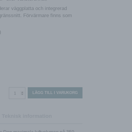
erar väggplatta och integrerad
gränssnitt. Förvärmare finns som
)
ComfoAir
LÄGG TILL I VARUKORG
Q350
TR
entalpi
mängd
Teknisk information