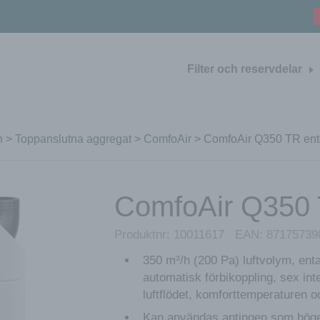
Filter och reservdelar
n
>
Toppanslutna aggregat
>
ComfoAir
> ComfoAir Q350 TR ent
ComfoAir Q350 
Produktnr:
10011617
EAN:
87175739
350 m³/h (200 Pa) luftvolym, en
automatisk förbikoppling, sex in
luftflödet, komforttemperaturen oc
Kan användas antingen som höger