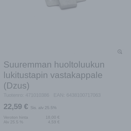
Suuremman huoltoluukun
lukitustapin vastakappale
(Dzus)
Tuotenro:
471010386
EAN:
6438100717063
22,59
€
Sis. alv 25.5%
Veroton hinta
18,00
€
Alv 25.5 %
4,59
€