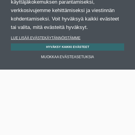
käyttäjäkokemuksen parantamiseksi,
verkkosivujemme kehittämiseksi ja viestinnän
kohdentamiseksi. Voit hyväksyä kaikki evästeet
tai valita, mitä evästeitä hyväksyt.
LUE LISÄÄ EVÄSTEKÄYTÄNNÖISTÄMME
HYVÄKSY KAIKKI EVÄSTEET
MUOKKAA EVÄSTEASETUKSIA