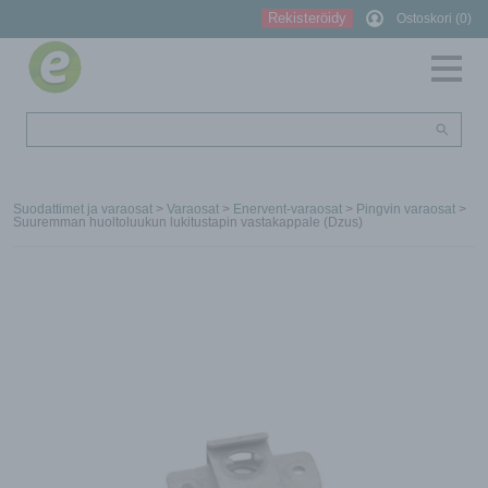
Rekisteröidy
Ostoskori (0)
Suodattimet ja varaosat
>
Varaosat
>
Enervent-varaosat
>
Pingvin varaosat
>
Suuremman huoltoluukun lukitustapin vastakappale (Dzus)