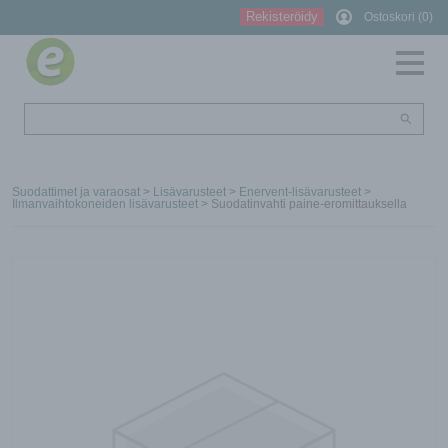
Rekisteröidy
Ostoskori (0)
Suodattimet ja varaosat
>
Lisävarusteet
>
Enervent-lisävarusteet
>
Ilmanvaihtokoneiden lisävarusteet
> Suodatinvahti paine-eromittauksella