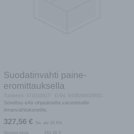
Suodatinvahti paine-
eromittauksella
Tuotenro:
471010917
EAN:
6438269020851
Soveltuu eAir-ohjauksella varustetuille
ilmanvaihtokoneille.
327,56
€
Sis. alv 25.5%
Veroton hinta
261,00
€