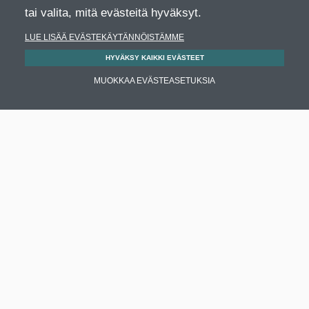
tai valita, mitä evästeitä hyväksyt.
LUE LISÄÄ EVÄSTEKÄYTÄNNÖISTÄMME
HYVÄKSY KAIKKI EVÄSTEET
MUOKKAA EVÄSTEASETUKSIA