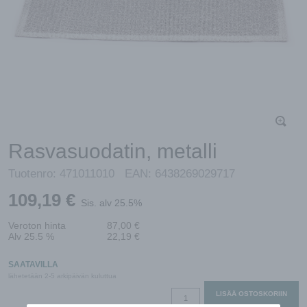
Rasvasuodatin, metalli
Tuotenro:
471011010
EAN:
6438269029717
109,19
€
Sis. alv 25.5%
Veroton hinta
87,00
€
Alv 25.5 %
22,19
€
SAATAVILLA
lähetetään 2-5 arkipäivän kuluttua
Rasvasuodatin,
LISÄÄ OSTOSKORIIN