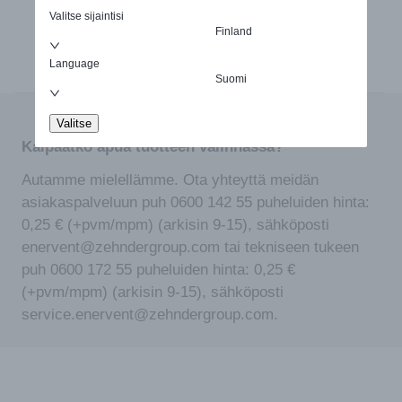
metalli
Valitse sijaintisi
määrä
Finland
Language
Suomi
Valitse
Kaipaatko apua tuotteen valinnassa?
Autamme mielellämme. Ota yhteyttä meidän
asiakaspalveluun puh 0600 142 55 puheluiden hinta:
0,25 € (+pvm/mpm) (arkisin 9-15), sähköposti
enervent@zehndergroup.com tai tekniseen tukeen
puh 0600 172 55 puheluiden hinta: 0,25 €
(+pvm/mpm) (arkisin 9-15), sähköposti
service.enervent@zehndergroup.com.