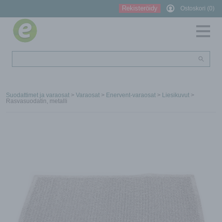
Rekisteröidy
Ostoskori (0)
Suodattimet ja varaosat
>
Varaosat
>
Enervent-varaosat
>
Liesikuvut
>
Rasvasuodatin, metalli