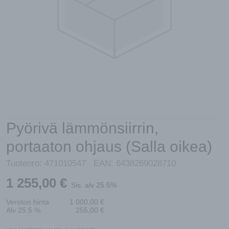
Pyörivä lämmönsiirrin,
portaaton ohjaus (Salla oikea)
Tuotenro:
471010547
EAN:
6438269028710
1 255,00
€
Sis. alv 25.5%
Veroton hinta
1 000,00
€
Alv 25.5 %
255,00
€