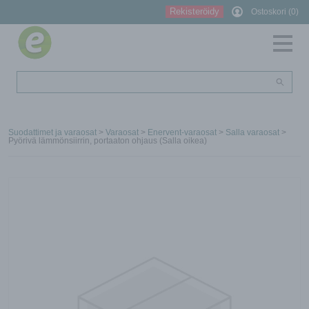
Rekisteröidy
Ostoskori (0)
Suodattimet ja varaosat
>
Varaosat
>
Enervent-varaosat
>
Salla varaosat
>
Pyörivä lämmönsiirrin, portaaton ohjaus (Salla oikea)