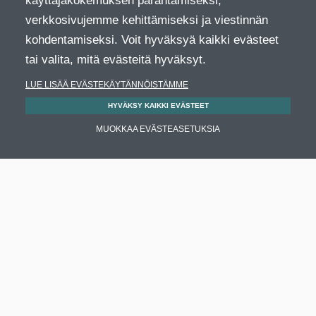
käyttäjäkokemuksen parantamiseksi,
verkkosivujemme kehittämiseksi ja viestinnän
kohdentamiseksi. Voit hyväksyä kaikki evästeet
tai valita, mitä evästeitä hyväksyt.
LUE LISÄÄ EVÄSTEKÄYTÄNNÖISTÄMME
HYVÄKSY KAIKKI EVÄSTEET
MUOKKAA EVÄSTEASETUKSIA