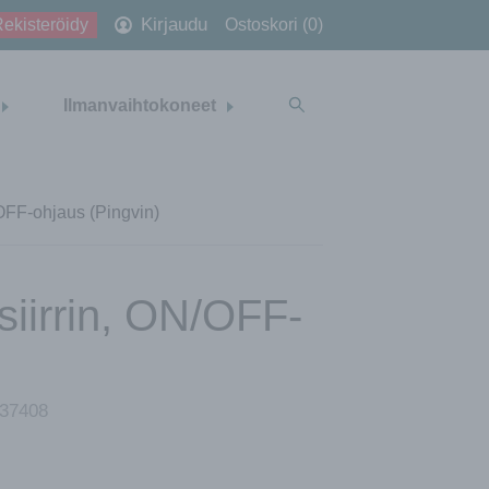
Kirjaudu
ekisteröidy
Ostoskori (0)
Ilmanvaihtokoneet
OFF-ohjaus (Pingvin)
iirrin, ON/OFF-
37408