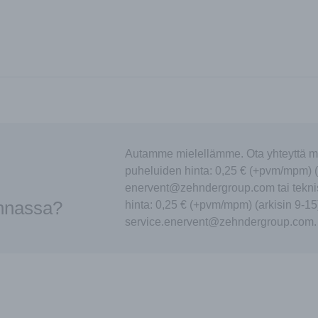
Autamme mielellämme. Ota yhteyttä m
puheluiden hinta: 0,25 € (+pvm/mpm) (
enervent@zehndergroup.com tai tekni
innassa?
hinta: 0,25 € (+pvm/mpm) (arkisin 9-15
service.enervent@zehndergroup.com.