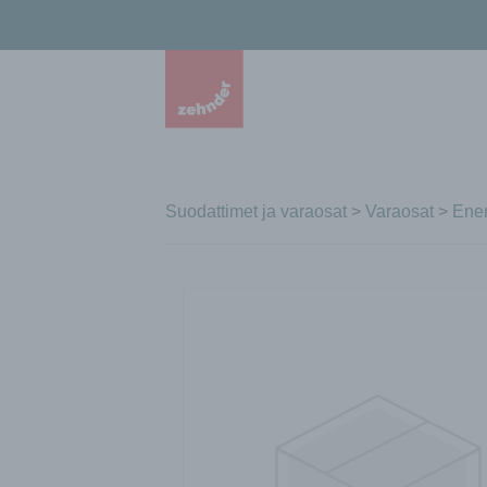
Suodattimet ja varaosat
>
Varaosat
>
Ener