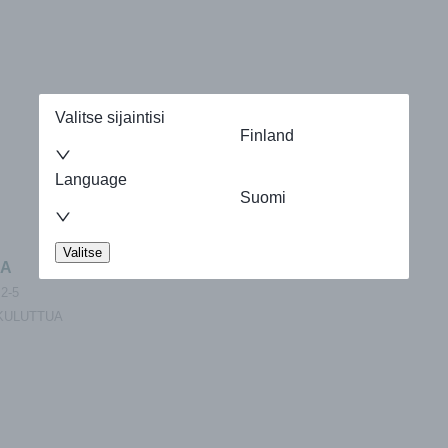
Valitse sijaintisi
Finland
Language
Suomi
Valitse
LA
2-5
KULUTTUA