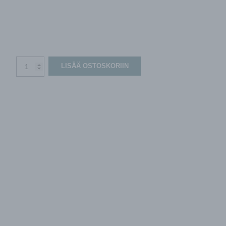
Pyörivä
LISÄÄ OSTOSKORIIN
lämmönsiirrin,
ON/OFF-
ohjaus
(Pingvin)
määrä