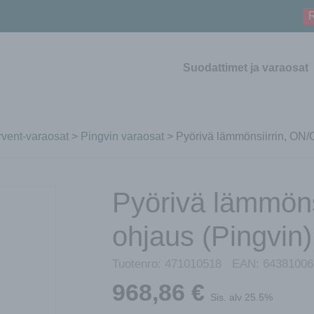
R
Suodattimet ja varaosat
vent-varaosat
>
Pingvin varaosat
> Pyörivä lämmönsiirrin, ON/
Pyörivä lämmöns
ohjaus (Pingvin)
Tuotenro:
471010518
EAN:
64381006
968,86
€
Sis. alv 25.5%