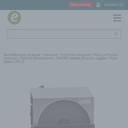
Rekisteröidy
Ostoskori (0)
Suodattimet ja varaosat
>
Varaosat
>
Enervent-varaosat
>
Plaza ja Piccolo
varaosat
> Pyörivä lämmönsiirrin, ON/OFF-ohjaus (Piccolo, Liggolo, Plaza
oikea, LTR-2)