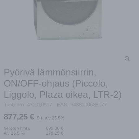
Pyörivä lämmönsiirrin,
ON/OFF-ohjaus (Piccolo,
Liggolo, Plaza oikea, LTR-2)
Tuotenro:
471010517
EAN:
6438100638177
877,25
€
Sis. alv 25.5%
Veroton hinta
699,00
€
Alv 25.5 %
178,25
€