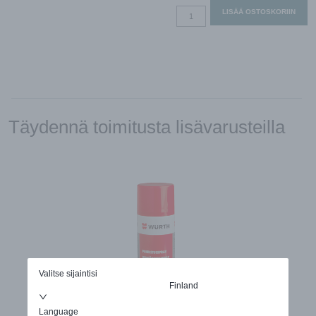
Pyörivä
LISÄÄ OSTOSKORIIN
lämmönsiirrin,
ON/OFF-
ohjaus
(Pandion)
määrä
Täydennä toimitusta lisävarusteilla
Valitse sijaintisi
Finland
Language