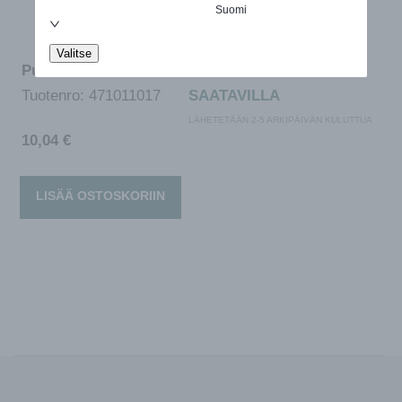
Suomi
Valitse
Puhdistussuihke 500 ml
Tuotenro:
471011017
SAATAVILLA
LÄHETETÄÄN 2-5 ARKIPÄIVÄN KULUTTUA
10,04
€
LISÄÄ OSTOSKORIIN