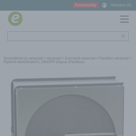
Rekisteröidy
Ostoskori (0)
Suodattimet ja varaosat
>
Varaosat
>
Enervent-varaosat
>
Pandion varaosat
>
Pyörivä lämmönsiirrin, ON/OFF-ohjaus (Pandion)