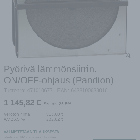
Pyörivä lämmönsiirrin,
ON/OFF-ohjaus (Pandion)
Tuotenro:
471010677
EAN:
6438100638016
1 145,82
€
Sis. alv 25.5%
Veroton hinta
913,00
€
Alv 25.5 %
232,82
€
VALMISTETAAN TILAUKSESTA
lähetetään10-14 arkipäivän kuluttua