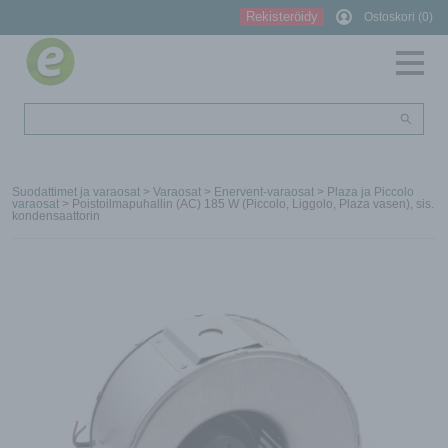
Rekisteröidy
Ostoskori (0)
Suodattimet ja varaosat
>
Varaosat
>
Enervent-varaosat
>
Plaza ja Piccolo
varaosat
> Poistoilmapuhallin (AC) 185 W (Piccolo, Liggolo, Plaza vasen), sis.
kondensaattorin