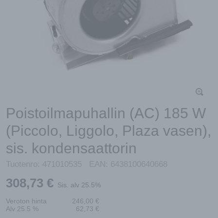
Poistoilmapuhallin (AC) 185 W
(Piccolo, Liggolo, Plaza vasen),
sis. kondensaattorin
Tuotenro:
471010535
EAN:
6438100640668
308,73
€
Sis. alv 25.5%
Veroton hinta
246,00
€
Alv 25.5 %
62,73
€