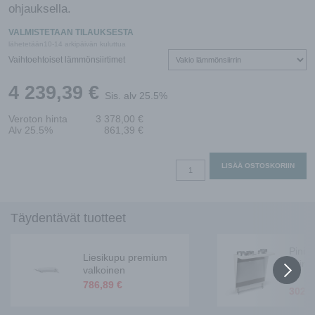
ohjauksella.
VALMISTETAAN TILAUKSESTA
lähetetään10-14 arkipäivän kuluttua
Vaihtoehtoiset lämmönsiirtimet
4 239,39
€
Sis. alv 25.5%
Veroton hinta
3 378,00
€
Alv 25.5%
861,39
€
Pinion
LISÄÄ OSTOSKORIIN
Premium
eWind
E
Täydentävät tuotteet
oikea
määrä
Pinio
Liesikupu premium
seinä
valkoinen
vy
786,89
€
302,