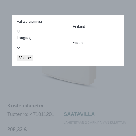
Valitse sijaintisi
Finland
Language
Suomi
Valitse
Kosteuslähetin
Tuotenro:
471011201
SAATAVILLA
LÄHETETÄÄN 2-5 ARKIPÄIVÄN KULUTTUA
208,33
€