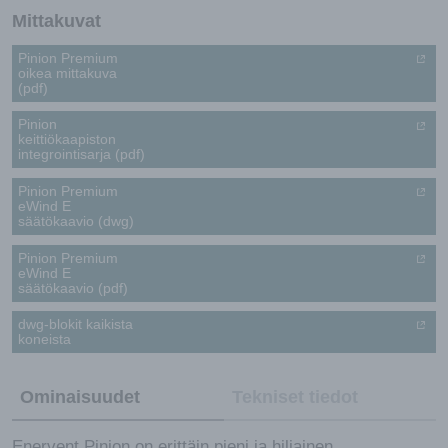
Mittakuvat
Pinion Premium
oikea mittakuva
(pdf)
Pinion
keittiökaapiston
integrointisarja (pdf)
Pinion Premium
eWind E
säätökaavio (dwg)
Pinion Premium
eWind E
säätökaavio (pdf)
dwg-blokit kaikista
koneista
Ominaisuudet
Tekniset tiedot
Enervent Pinion on erittäin pieni ja hiljainen