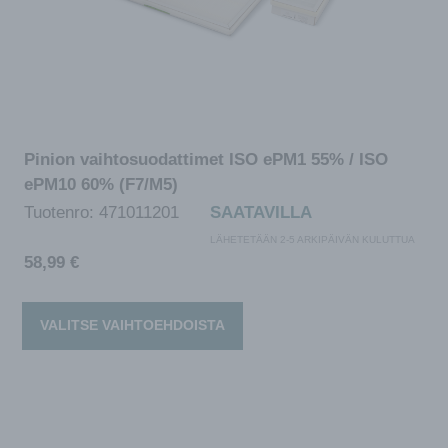
Pinion vaihtosuodattimet ISO ePM1 55% / ISO
ePM10 60% (F7/M5)
Tuotenro:
471011201
SAATAVILLA
LÄHETETÄÄN 2-5 ARKIPÄIVÄN KULUTTUA
58,99
€
VALITSE VAIHTOEHDOISTA