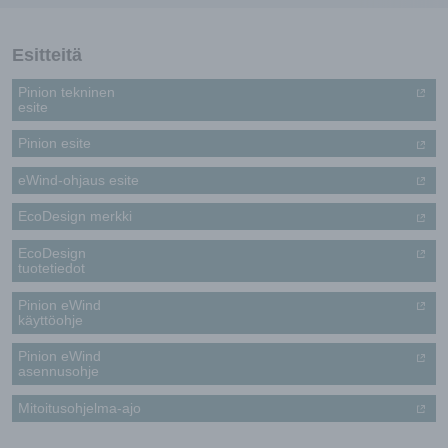
Esitteitä
Pinion tekninen
esite
Pinion esite
eWind-ohjaus esite
EcoDesign merkki
EcoDesign
tuotetiedot
Pinion eWind
käyttöohje
Pinion eWind
asennusohje
Mitoitusohjelma-ajo