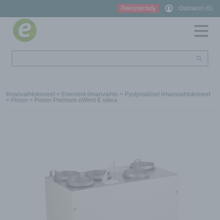
Rekisteröidy
Ostoskori (0)
Ilmanvaihtokoneet
>
Enervent-ilmanvaihto
>
Pystymalliset ilmanvaihtokoneet
>
Pinion
> Pinion Premium eWind E oikea