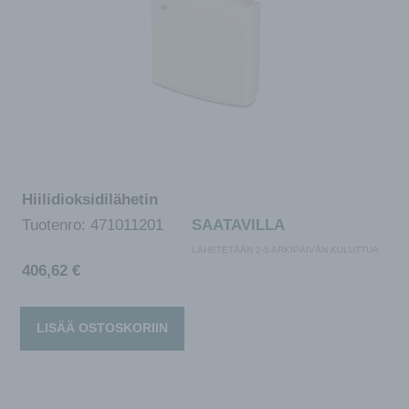
Hiilidioksidilähetin
Tuotenro:
471011201
SAATAVILLA
LÄHETETÄÄN 2-5 ARKIPÄIVÄN KULUTTUA
406,62
€
LISÄÄ OSTOSKORIIN