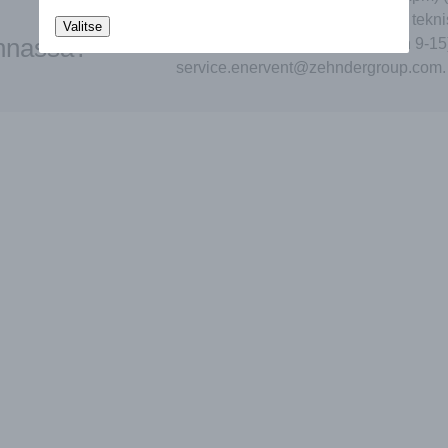
enervent@zehndergroup.com tai tekni
Valitse
innassa?
hinta: 0,25 € (+pvm/mpm) (arkisin 9-15
service.enervent@zehndergroup.com.