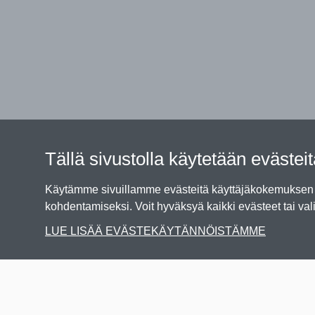
Tällä sivustolla käytetään evästei
Käytämme sivuillamme evästeitä käyttäjäkokemuksen p
kohdentamiseksi. Voit hyväksyä kaikki evästeet tai vali
LUE LISÄÄ EVÄSTEKÄYTÄNNÖISTÄMME