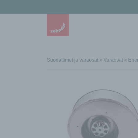
Suodattimet ja varaosat
>
Varaosat
>
Ener