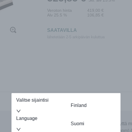
Veroton hinta
419,00
€
Alv 25.5 %
106,85
€
SAATAVILLA
lähetetään 2-5 arkipäivän kuluttua
Valitse sijaintisi
Finland
Language
Autamme mielellämme. Ota yhteyttä m
Suomi
puheluiden hinta: 0,25 € (+pvm/mpm) (