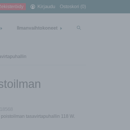
Kirjaudu
ekisteröidy
Ostoskori (0)
Ilmanvaihtokoneet
virtapuhallin
stoilman
18568
poistoilman tasavirtapuhallin 118 W.