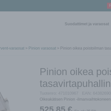
R
Suodattimet ja varaosat
vent-varaosat
>
Pinion varaosat
> Pinion oikea poistoilman tasa
Pinion oikea poi
tasavirtapuhallin
Tuotenro:
471010967
EAN:
64382690
Oikeakätisen Pinion -ilmanvaihtokoneen 
525,85
€
Sis. alv 25.5%