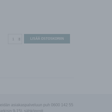
Pinion
LISÄÄ OSTOSKORIIN
oikea
poistoilman
tasavirtapuhallin
määrä
eidän asiakaspalveluun puh 0600 142 55
arkisin 9-15), sähköposti