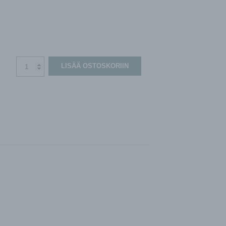
Pingvin
LISÄÄ OSTOSKORIIN
XL
oikea
pyörivä
lämmönsiirrin,
ON/OFF-
ohjaus
määrä