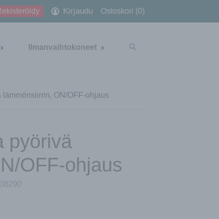
Kirjaudu
ekisteröidy
Ostoskori (0)
Ilmanvaihtokoneet
ä lämmönsiirrin, ON/OFF-ohjaus
a pyörivä
 ON/OFF-ohjaus
38290