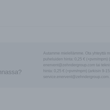
Autamme mielellämme. Ota yhteyttä m
puheluiden hinta: 0,25 € (+pvm/mpm) (
enervent@zehndergroup.com tai tekni
innassa?
hinta: 0,25 € (+pvm/mpm) (arkisin 9-15
service.enervent@zehndergroup.com.