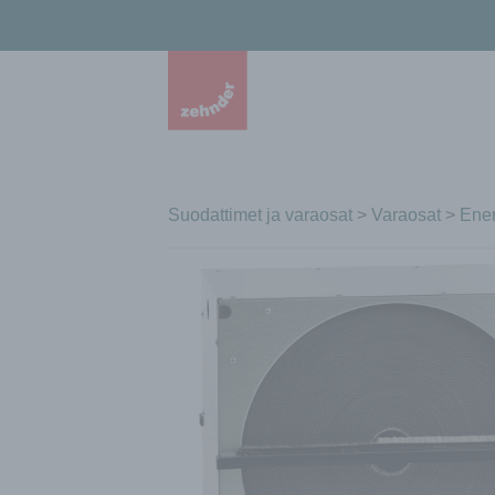
Suodattimet ja varaosat
>
Varaosat
>
Ener