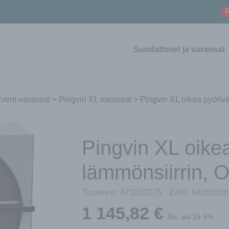
R
Suodattimet ja varaosat
vent-varaosat
>
Pingvin XL varaosat
> Pingvin XL oikea pyöriv
Pingvin XL oike
lämmönsiirrin,
Tuotenro:
471010376
EAN:
64381006
1 145,82
€
Sis. alv 25.5%