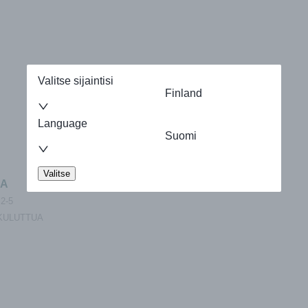
Valitse sijaintisi
Finland
Language
Suomi
Valitse
LA
2-5
KULUTTUA