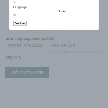
Language
Suomi
Valitse
eAir-ohjauspaneelipaketti
Tuotenro:
471012226
SAATAVILLA
LÄHETETÄÄN 2-5 ARKIPÄIVÄN KULUTTUA
681,47
€
LISÄÄ OSTOSKORIIN