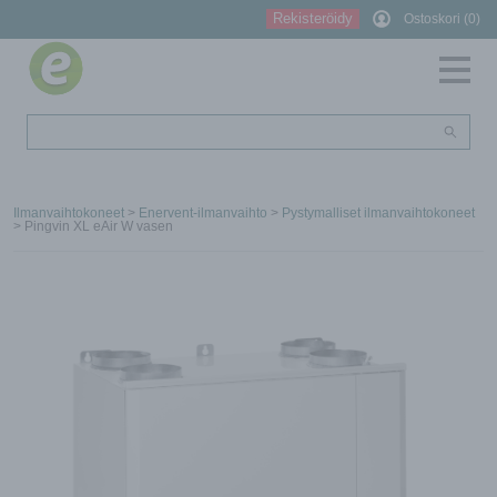
Rekisteröidy
Ostoskori (0)
Ilmanvaihtokoneet
>
Enervent-ilmanvaihto
>
Pystymalliset ilmanvaihtokoneet
> Pingvin XL eAir W vasen