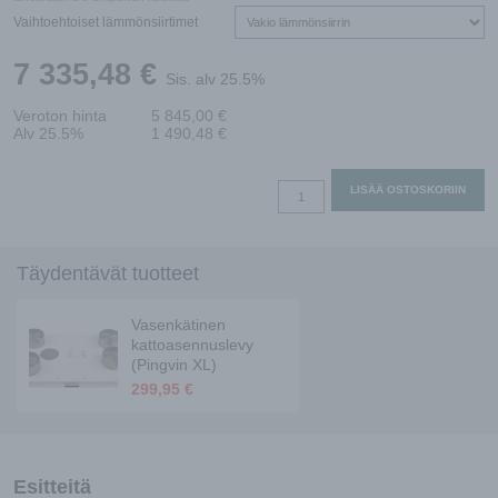
Vaihtoehtoiset lämmönsiirtimet
7 335,48
€
Sis. alv 25.5%
Veroton hinta
5 845,00
€
Alv 25.5%
1 490,48
€
Pingvin
LISÄÄ OSTOSKORIIN
XL
eAir
W
Täydentävät tuotteet
vasen
määrä
Vasenkätinen
kattoasennuslevy
(Pingvin XL)
299,95
€
Esitteitä