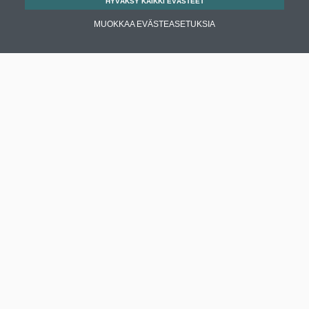
HYVÄKSY KAIKKI EVÄSTEET
MUOKKAA EVÄSTEASETUKSIA
Enervent Zehnder Oy