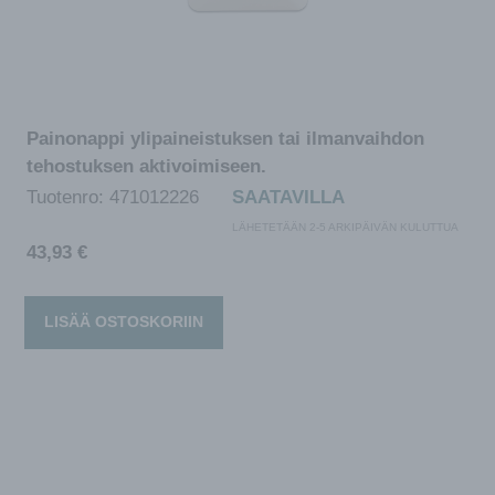
Painonappi ylipaineistuksen tai ilmanvaihdon
tehostuksen aktivoimiseen.
Tuotenro:
471012226
SAATAVILLA
LÄHETETÄÄN 2-5 ARKIPÄIVÄN KULUTTUA
43,93
€
LISÄÄ OSTOSKORIIN