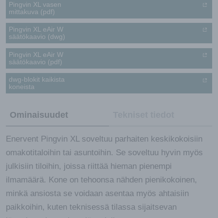
Pingvin XL vasen
mittakuva (pdf)
Pingvin XL eAir W
säätökaavio (dwg)
Pingvin XL eAir W
säätökaavio (pdf)
dwg-blokit kaikista
koneista
Ominaisuudet
Tekniset tiedot
Enervent Pingvin XL soveltuu parhaiten keskikokoisiin
omakotitaloihin tai asuntoihin. Se soveltuu hyvin myös
julkisiin tiloihin, joissa riittää hieman pienempi
ilmamäärä. Kone on tehoonsa nähden pienikokoinen,
minkä ansiosta se voidaan asentaa myös ahtaisiin
paikkoihin, kuten teknisessä tilassa sijaitsevan