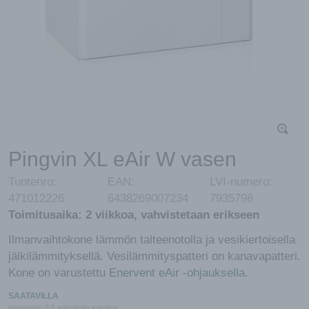
Pingvin XL eAir W vasen
Tuotenro:
EAN:
LVI-numero:
471012226
6438269007234
7935798
Toimitusaika:
2 viikkoa, vahvistetaan erikseen
Ilmanvaihtokone lämmön talteenotolla ja vesikiertoisella
jälkilämmityksellä. Vesilämmityspatteri on kanavapatteri.
Kone on varustettu
Enervent eAir -ohjauksella
.
SAATAVILLA
lähetetään 2-5 arkipäivän kuluttua