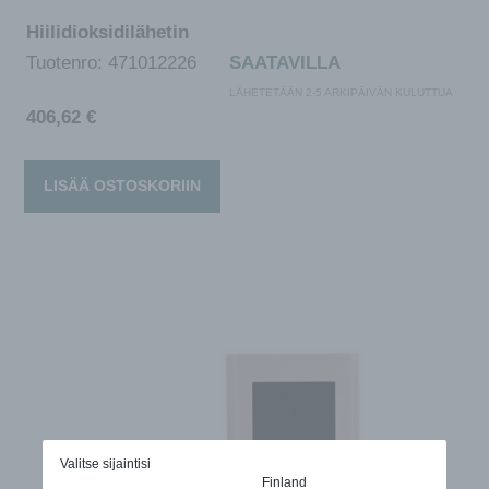
Hiilidioksidilähetin
Tuotenro:
471012226
SAATAVILLA
LÄHETETÄÄN 2-5 ARKIPÄIVÄN KULUTTUA
406,62
€
LISÄÄ OSTOSKORIIN
Valitse sijaintisi
Finland