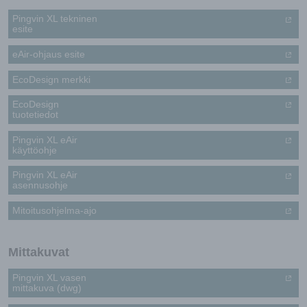
Pingvin XL tekninen
esite
eAir-ohjaus esite
EcoDesign merkki
EcoDesign
tuotetiedot
Pingvin XL eAir
käyttöohje
Pingvin XL eAir
asennusohje
Mitoitusohjelma-ajo
Mittakuvat
Pingvin XL vasen
mittakuva (dwg)