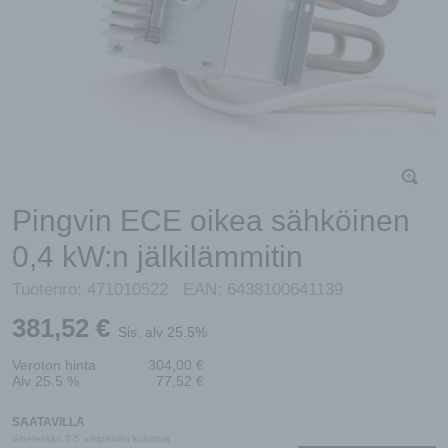
Pingvin ECE oikea sähköinen
0,4 kW:n jälkilämmitin
Tuotenro:
471010522
EAN:
6438100641139
381,52
€
Sis. alv 25.5%
Veroton hinta
304,00
€
Alv 25.5 %
77,52
€
SAATAVILLA
lähetetään 2-5 arkipäivän kuluttua