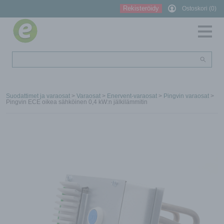
Rekisteröidy
Ostoskori (0)
Suodattimet ja varaosat
>
Varaosat
>
Enervent-varaosat
>
Pingvin varaosat
>
Pingvin ECE oikea sähköinen 0,4 kW:n jälkilämmitin