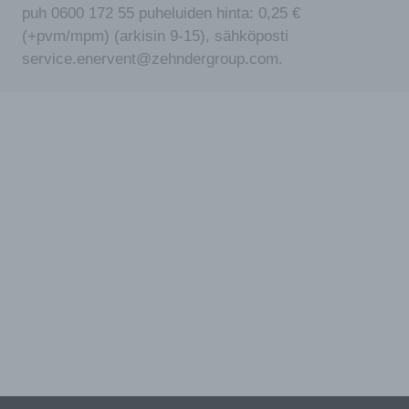
puh 0600 172 55 puheluiden hinta: 0,25 €
(+pvm/mpm) (arkisin 9-15), sähköposti
service.enervent@zehndergroup.com.