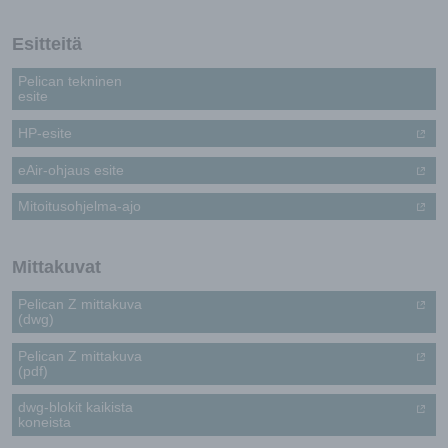
HP-
E
Esitteitä
eAir
Pelican tekninen
määrä
esite
HP-esite
eAir-ohjaus esite
Mitoitusohjelma-ajo
Mittakuvat
Pelican Z mittakuva
(dwg)
Pelican Z mittakuva
(pdf)
dwg-blokit kaikista
koneista