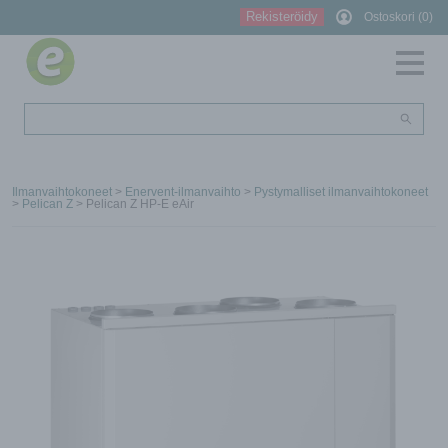
Rekisteröidy
Ostoskori (0)
Ilmanvaihtokoneet
>
Enervent-ilmanvaihto
>
Pystymalliset ilmanvaihtokoneet
>
Pelican Z
> Pelican Z HP-E eAir