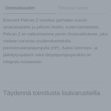
Ominaisuudet
Tekniset tiedot
Enervent Pelican Z soveltuu parhaiten suuriin
omakotitaloihin ja julkisiin tiloihin, kuten toimistoihin.
Pelican Z on valikoimamme pienin ilmanvaihtokone, joka
voidaan varustaa sisäänrakennetulla
poistoilmalämpöpumpulla (HP). Kaikki lämmitys- ja
jäähdytyspatterit sekä lämpöpumppuyksikkö on
integroitu koneeseen.
Täydennä toimitusta lisävarusteilla