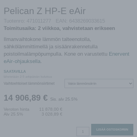
Pelican Z HP-E eAir
Tuotenro:
471011277
EAN:
6438269033615
Toimitusaika:
2 viikkoa, vahvistetaan erikseen
Ilmanvaihtokone lämmön talteenotolla,
sähkölämmittimellä ja sisäänrakennetulla
poistoilmalämpöpumpulla. Kone on varustettu
Enervent
eAir-ohjauksella
.
SAATAVILLA
lähetetään 2-5 arkipäivän kuluttua
Vaihtoehtoiset lämmönsiirtimet
14 906,89
€
Sis. alv 25.5%
Veroton hinta
11 878,00
€
Alv 25.5%
3 028,89
€
Pelican
LISÄÄ OSTOSKORIIN
Z