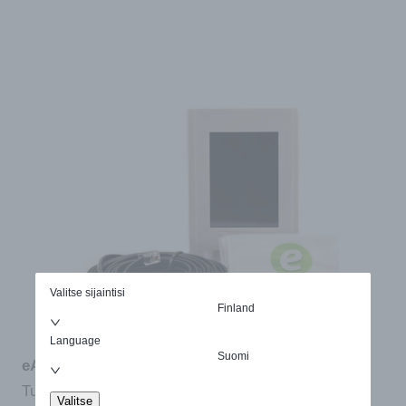
Valitse sijaintisi
Finland
Language
Suomi
eAir-ohjauspaneelipaketti
Tuotenro:
471011277
SAATAVILLA
Valitse