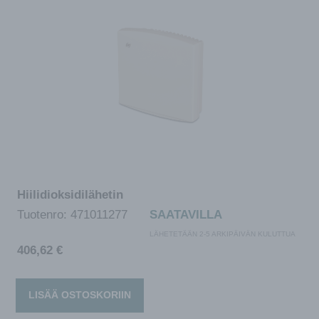
Hiilidioksidilähetin
Tuotenro:
471011277
SAATAVILLA
LÄHETETÄÄN 2-5 ARKIPÄIVÄN KULUTTUA
406,62
€
LISÄÄ OSTOSKORIIN