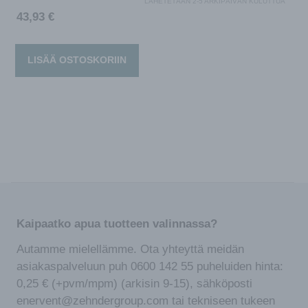
LÄHETETÄÄN 2-5 ARKIPÄIVÄN KULUTTUA
43,93
€
LISÄÄ OSTOSKORIIN
Kaipaatko apua tuotteen valinnassa?
Autamme mielellämme. Ota yhteyttä meidän
asiakaspalveluun puh 0600 142 55 puheluiden hinta:
0,25 € (+pvm/mpm) (arkisin 9-15), sähköposti
enervent@zehndergroup.com tai tekniseen tukeen