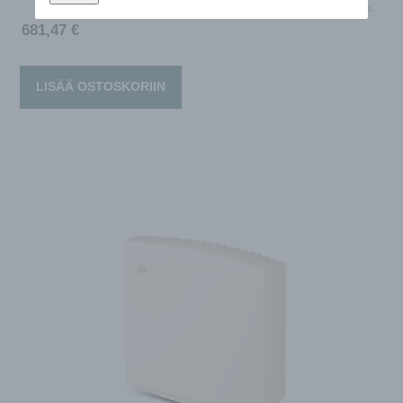
LÄHETETÄÄN 2-5 ARKIPÄIVÄN KULUTTUA
681,47
€
LISÄÄ OSTOSKORIIN