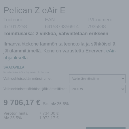
Pelican Z eAir E
Tuotenro:
EAN:
LVI-numero:
471012258
6415879356914
7935898
Toimitusaika:
2 viikkoa, vahvistetaan erikseen
Ilmanvaihtokone lämmön talteenotolla ja sähköisellä
jälkilämmittimellä. Kone on varustettu Enervent
eAir-
ohjauksella
.
SAATAVILLA
lähetetään 2-5 arkipäivän kuluttua
Vaihtoehtoiset lämmönsiirtimet
Vaihtoehtoiset sähköiset jälkilämmittimet
9 706,17
€
Sis. alv 25.5%
Veroton hinta
7 734,00
€
Alv 25.5%
1 972,17
€