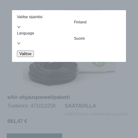
Valitse sijaintisi
Finland
Language
Suomi
Valitse
eAir-ohjauspaneelipaketti
Tuotenro:
471012258
SAATAVILLA
LÄHETETÄÄN 2-5 ARKIPÄIVÄN KULUTTUA
681,47
€