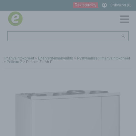
Rekisteröidy
Ostoskori (0)
Ilmanvaihtokoneet
>
Enervent-ilmanvaihto
>
Pystymalliset ilmanvaihtokoneet
>
Pelican Z
> Pelican Z eAir E