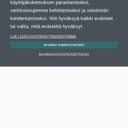
käyttäjäkokemuksen parantamiseksi,
verkkosivujemme kehittämiseksi ja viestinnän
kohdentamiseksi. Voit hyväksyä kaikki evästeet
tai valita, mitä evästeitä hyväksyt.
LUE LISÄÄ EVÄSTEKÄYTÄNNÖISTÄMME
HYVÄKSY KAIKKI EVÄSTEET
MUOKKAA EVÄSTEASETUKSIA