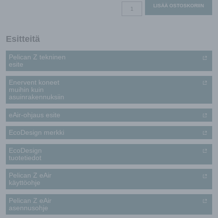
Pelican
LISÄÄ OSTOSKORIIN
Z
eAir
E
Esitteitä
määrä
Pelican Z tekninen
esite
Enervent koneet
muihin kuin
asuinrakennuksiin
eAir-ohjaus esite
EcoDesign merkki
EcoDesign
tuotetiedot
Pelican Z eAir
käyttöohje
Pelican Z eAir
asennusohje