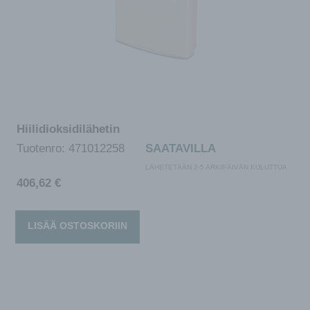
Hiilidioksidilähetin
Tuotenro:
471012258
SAATAVILLA
LÄHETETÄÄN 2-5 ARKIPÄIVÄN KULUTTUA
406,62
€
LISÄÄ OSTOSKORIIN