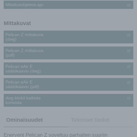
Mitoitusohjelma-ajo
Mittakuvat
Pelican Z mittakuva
(dwg)
Pelican Z mittakuva
(pdf)
Pelican eAir E
säätökaavio (dwg)
Pelican eAir E
säätökaavio (pdf)
dwg-blokit kaikista
koneista
Ominaisuudet
Tekniset tiedot
Enervent Pelican Z soveltuu parhaiten suuriin