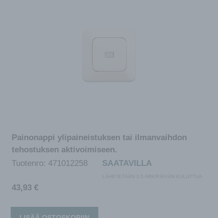
Painonappi ylipaineistuksen tai ilmanvaihdon
tehostuksen aktivoimiseen.
Tuotenro:
471012258
SAATAVILLA
LÄHETETÄÄN 2-5 ARKIPÄIVÄN KULUTTUA
43,93
€
LISÄÄ OSTOSKORIIN