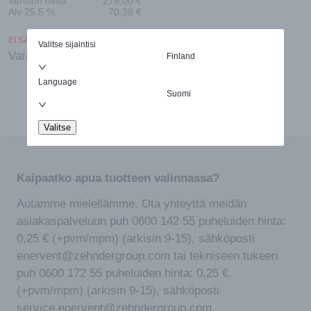
Veroton hinta
276,00
€
Alv 25.5 %
70,38
€
EI SAATAVILLA
Valitse sijaintisi
Varasto loppu
Finland
Language
Suomi
Valitse
Kaipaatko apua tuotteen valinnassa?
Autamme mielellämme. Ota yhteyttä meidän
asiakaspalveluun puh 0600 142 55 puheluiden hinta:
0,25 € (+pvm/mpm) (arkisin 9-15), sähköposti
enervent@zehndergroup.com tai tekniseen tukeen
puh 0600 172 55 puheluiden hinta: 0,25 €
(+pvm/mpm) (arkisin 9-15), sähköposti
service.enervent@zehndergroup.com.