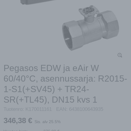
Pegasos EDW ja eAir W
60/40°C, asennussarja: R2015-
1-S1(+SV45) + TR24-
SR(+TL45), DN15 kvs 1
Tuotenro:
K170011161
EAN:
6438100643935
346,38
€
Sis. alv 25.5%