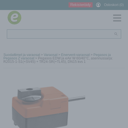
Rekisteröidy
Ostoskori (0)
Suodattimet ja varaosat
>
Varaosat
>
Enervent-varaosat
>
Pegasos ja
Pegasos Z varaosat
> Pegasos EDW ja eAir W 60/40°C, asennussarja:
R2015-1-S1(+SV45) + TR24-SR(+TL45), DN15 kvs 1