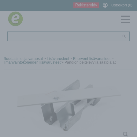
Rekisteröidy
Ostoskori (0)
Suodattimet ja varaosat
>
Lisävarusteet
>
Enervent-lisävarusteet
>
Ilmanvaihtokoneiden lisävarusteet
> Pandion peitelevy ja säätöjalat