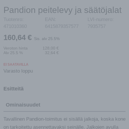
Pandion peitelevy ja säätöjalat
Tuotenro:
EAN:
LVI-numero:
471010360
6415879357577
7935757
160,64
€
Sis. alv 25.5%
Veroton hinta
128,00
€
Alv 25.5 %
32,64
€
EI SAATAVILLA
Varasto loppu
Esitteitä
Ominaisuudet
Tavallinen Pandion-toimitus ei sisällä jalkoja, koska kone
on tarkoitettu asennettavaksi seinälle. Jalkojen avulla