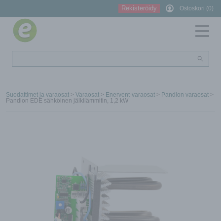
Rekisteröidy
Ostoskori (0)
Suodattimet ja varaosat
>
Varaosat
>
Enervent-varaosat
>
Pandion varaosat
>
Pandion EDE sähköinen jälkilämmitin, 1,2 kW