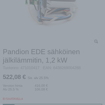
Pandion EDE sähköinen
jälkilämmitin, 1,2 kW
Tuotenro:
471010417
EAN:
6438269004288
522,08
€
Sis. alv 25.5%
Veroton hinta
416,00
€
Alv 25.5 %
106,08
€
EI SAATAVILLA