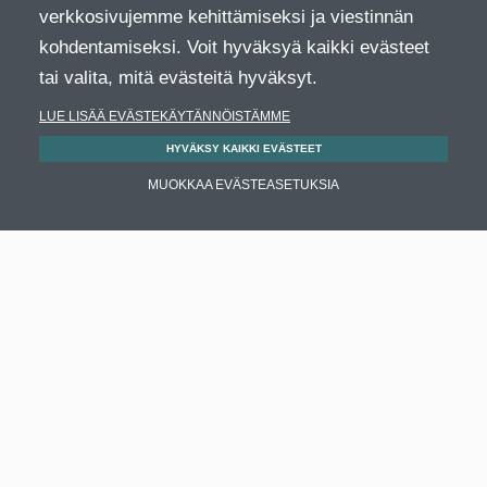
verkkosivujemme kehittämiseksi ja viestinnän
kohdentamiseksi. Voit hyväksyä kaikki evästeet
tai valita, mitä evästeitä hyväksyt.
LUE LISÄÄ EVÄSTEKÄYTÄNNÖISTÄMME
HYVÄKSY KAIKKI EVÄSTEET
MUOKKAA EVÄSTEASETUKSIA