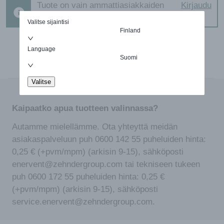
Tuote on vain ammattiasiakkaiden
Kirjaudu
ostettavissa
Valitse sijaintisi
Finland
Language
Suomi
Valitse
Kaipaatko apua tuotteen valinnassa?
Autamme mielellämme. Ota yhteyttä meidän
asiakaspalveluun puh 0600 142 55 puheluiden hinta:
0,25 € (+pvm/mpm) (arkisin 9-15), sähköposti
enervent@zehndergroup.com tai tekniseen tukeen
puh 0600 172 55 puheluiden hinta: 0,25 €
(+pvm/mpm) (arkisin 9-15), sähköposti
service.enervent@zehndergroup.com.