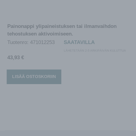
Painonappi ylipaineistuksen tai ilmanvaihdon
tehostuksen aktivoimiseen.
Tuotenro:
471012253
SAATAVILLA
LÄHETETÄÄN 2-5 ARKIPÄIVÄN KULUTTUA
43,93
€
LISÄÄ OSTOSKORIIN