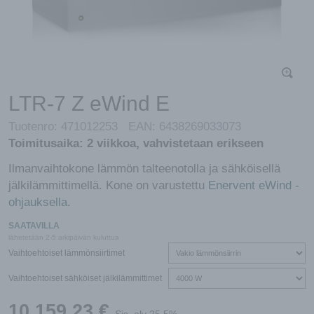
LTR-7 Z eWind E
Tuotenro:
471012253
EAN:
6438269033073
Toimitusaika:
2 viikkoa, vahvistetaan erikseen
Ilmanvaihtokone lämmön talteenotolla ja sähköisellä
jälkilämmittimellä. Kone on varustettu
Enervent eWind -
ohjauksella
.
SAATAVILLA
lähetetään 2-5 arkipäivän kuluttua
Vaihtoehtoiset lämmönsiirtimet
Vaihtoehtoiset sähköiset jälkilämmittimet
10 159,23
€
Sis. alv 25.5%