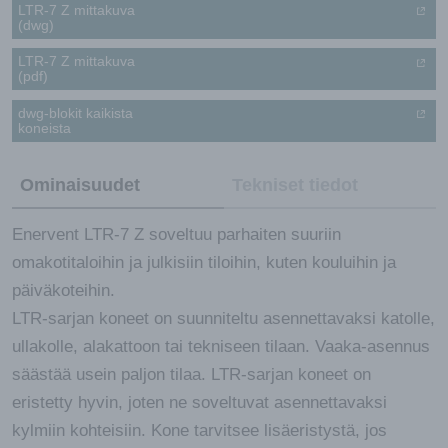
LTR-7 Z mittakuva
(dwg)
LTR-7 Z mittakuva
(pdf)
dwg-blokit kaikista
koneista
Ominaisuudet
Tekniset tiedot
Enervent LTR-7 Z soveltuu parhaiten suuriin
omakotitaloihin ja julkisiin tiloihin, kuten kouluihin ja
päiväkoteihin.
LTR-sarjan koneet on suunniteltu asennettavaksi katolle,
ullakolle, alakattoon tai tekniseen tilaan. Vaaka-asennus
säästää usein paljon tilaa. LTR-sarjan koneet on
eristetty hyvin, joten ne soveltuvat asennettavaksi
kylmiin kohteisiin. Kone tarvitsee lisäeristystä, jos