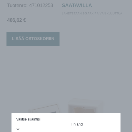
Tuotenro:
471012253
SAATAVILLA
LÄHETETÄÄN 2-5 ARKIPÄIVÄN KULUTTUA
406,62
€
LISÄÄ OSTOSKORIIN
Valitse sijaintisi
Finland