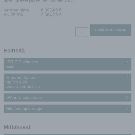
Veroton hinta
8 095,00
€
Alv 25.5%
2 064,23
€
LTR-
LISÄÄ OSTOSKORIIN
7
Z
eWind
Esitteitä
E
LTR-7 Z tekninen
määrä
esite
Enervent koneet
muihin kuin
asuinrakennuksiin
eWind-ohjaus esite
Mitoitusohjelma-ajo
Mittakuvat