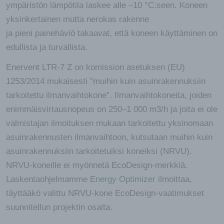
ympäristön lämpötila laskee alle –10 °C:seen. Koneen
yksinkertainen mutta nerokas rakenne
ja pieni painehäviö takaavat, että koneen käyttäminen on
edullista ja turvallista.
Enervent LTR-7 Z on komission asetuksen (EU)
1253/2014 mukaisesti ”muihin kuin asuinrakennuksiin
tarkoitettu ilmanvaihtokone”. Ilmanvaihtokoneita, joiden
enimmäisvirtausnopeus on 250–1 000 m3/h ja joita ei ole
valmistajan ilmoituksen mukaan tarkoitettu yksinomaan
asuinrakennusten ilmanvaihtoon, kutsutaan muihin kuin
asuinrakennuksiin tarkoitetuiksi koneiksi (NRVU).
NRVU-koneille ei myönnetä EcoDesign-merkkiä.
Laskentaohjelmamme
Energy Optimizer
ilmoittaa,
täyttääkö valittu NRVU-kone EcoDesign-vaatimukset
suunnitellun projektin osalta.