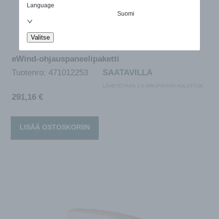
Language
Suomi
Valitse
eWind-ohjauspaneelipaketti
Tuotenro:
471012253
SAATAVILLA
LÄHETETÄÄN 2-5 ARKIPÄIVÄN KULUTTUA
291,16
€
LISÄÄ OSTOSKORIIN