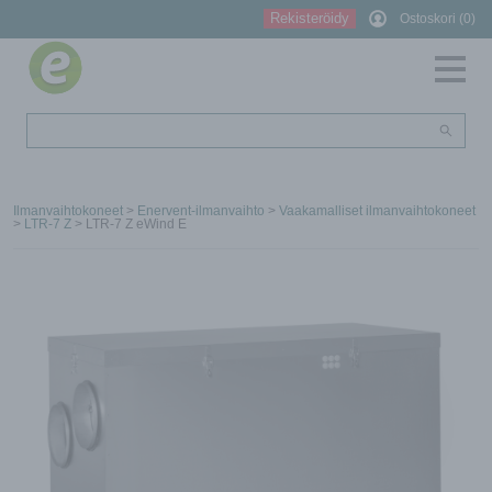
Rekisteröidy
Ostoskori (0)
Ilmanvaihtokoneet
>
Enervent-ilmanvaihto
>
Vaakamalliset ilmanvaihtokoneet
>
LTR-7 Z
> LTR-7 Z eWind E