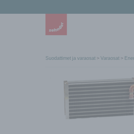
Suodattimet ja varaosat
>
Varaosat
>
Ener