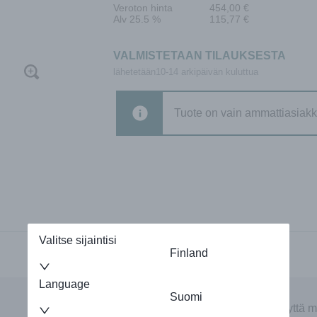
Veroton hinta
454,00
€
Alv 25.5 %
115,77
€
VALMISTETAAN TILAUKSESTA
lähetetään10-14 arkipäivän kuluttua
Tuote on vain ammattiasiakk
Valitse sijaintisi
Finland
Language
Suomi
Autamme mielellämme. Ota yhteyttä m