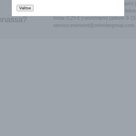
puheluiden hinta: 0,25 € (+pvm/mpm) (
Valitse
enervent@zehndergroup.com tai tekni
innassa?
hinta: 0,25 € (+pvm/mpm) (arkisin 9-15
service.enervent@zehndergroup.com.