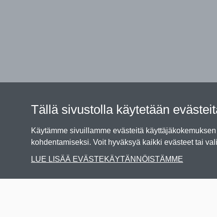
Tällä sivustolla käytetään evästei
Käytämme sivuillamme evästeitä käyttäjäkokemuksen p
kohdentamiseksi. Voit hyväksyä kaikki evästeet tai vali
LUE LISÄÄ EVÄSTEKÄYTÄNNÖISTÄMME