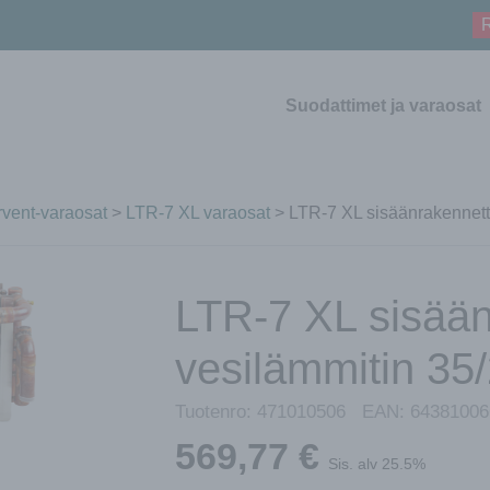
R
Suodattimet ja varaosat
vent-varaosat
>
LTR-7 XL varaosat
> LTR-7 XL sisäänrakennett
LTR-7 XL sisään
vesilämmitin 35
Tuotenro:
471010506
EAN:
64381006
569,77
€
Sis. alv 25.5%