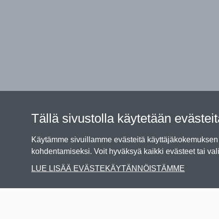
Tällä sivustolla käytetään evästei
Käytämme sivuillamme evästeitä käyttäjäkokemuksen p
kohdentamiseksi. Voit hyväksyä kaikki evästeet tai vali
LUE LISÄÄ EVÄSTEKÄYTÄNNÖISTÄMME