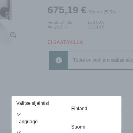
675,19
€
Sis. alv 25.5%
Veroton hinta
538,00
€
Alv 25.5 %
137,19
€
EI SAATAVILLA
Tuote on vain ammattiasiakk
Valitse sijaintisi
Finland
Language
Suomi