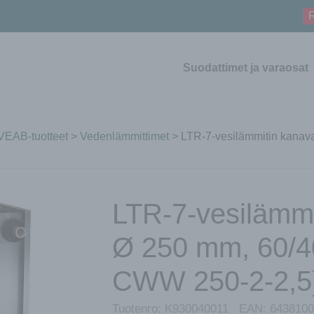
R
Suodattimet ja varaosat
VEAB-tuotteet
>
Vedenlämmittimet
> LTR-7-vesilämmitin kana
LTR-7-vesilämmi
Ø 250 mm, 60/
CWW 250-2-2,5
Tuotenro:
K930040011
EAN:
6438100