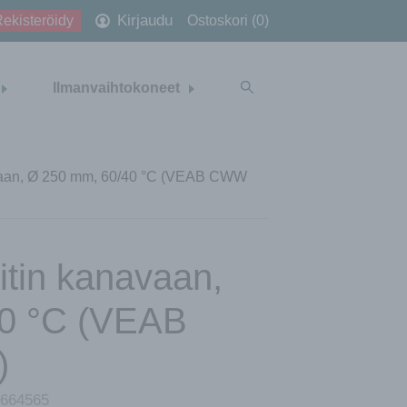
Kirjaudu
ekisteröidy
Ostoskori (0)
Ilmanvaihtokoneet
vaan, Ø 250 mm, 60/40 °C (VEAB CWW
tin kanavaan,
40 °C (VEAB
)
664565