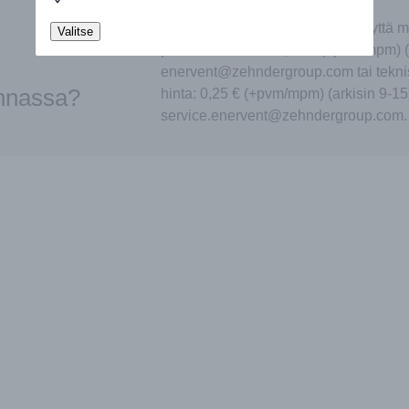
Autamme mielellämme. Ota yhteyttä m
Valitse
puheluiden hinta: 0,25 € (+pvm/mpm) (
enervent@zehndergroup.com tai tekni
innassa?
hinta: 0,25 € (+pvm/mpm) (arkisin 9-15
service.enervent@zehndergroup.com.