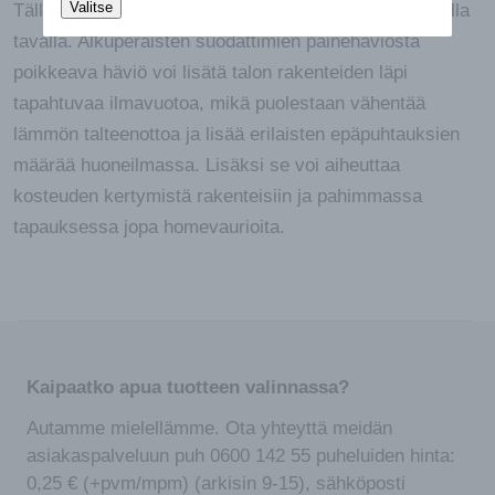
Valitse
Tällöin suodattimet eivät välttämättä toimi suunnitellulla
tavalla. Alkuperäisten suodattimien painehäviöstä
poikkeava häviö voi lisätä talon rakenteiden läpi
tapahtuvaa ilmavuotoa, mikä puolestaan vähentää
lämmön talteenottoa ja lisää erilaisten epäpuhtauksien
määrää huoneilmassa. Lisäksi se voi aiheuttaa
kosteuden kertymistä rakenteisiin ja pahimmassa
tapauksessa jopa homevaurioita.
Kaipaatko apua tuotteen valinnassa?
Autamme mielellämme. Ota yhteyttä meidän
asiakaspalveluun puh 0600 142 55 puheluiden hinta:
0,25 € (+pvm/mpm) (arkisin 9-15), sähköposti