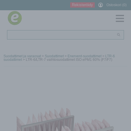
Rekisteröidy
Ostoskori (0)
Suodattimet ja varaosat
>
Suodattimet
>
Enervent-suodattimet
>
LTR-6
suodattimet
> LTR-6/LTR-7 vaihtosuodattimet ISO ePM1 60% (F7/F7)