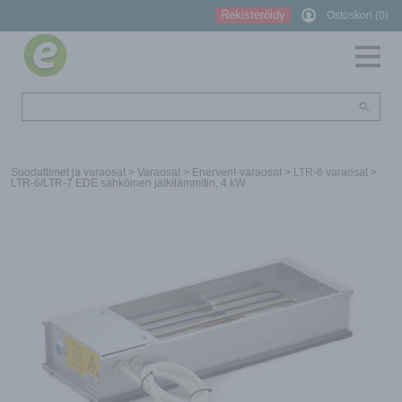
Rekisteröidy
Ostoskori (0)
Suodattimet ja varaosat
>
Varaosat
>
Enervent-varaosat
>
LTR-6 varaosat
>
LTR-6/LTR-7 EDE sähköinen jälkilämmitin, 4 kW