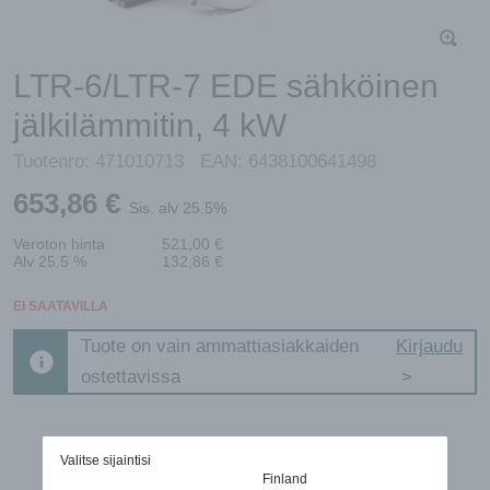
LTR-6/LTR-7 EDE sähköinen
jälkilämmitin, 4 kW
Tuotenro:
471010713
EAN:
6438100641498
653,86
€
Sis. alv 25.5%
Veroton hinta
521,00
€
Alv 25.5 %
132,86
€
EI SAATAVILLA
Tuote on vain ammattiasiakkaiden
Kirjaudu
ostettavissa
Valitse sijaintisi
Finland