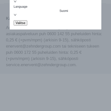
Language
Suomi
Kaipaatko apua tuotteen valinnassa?
Valitse
Autamme mielellämme. Ota yhteyttä meidän
asiakaspalveluun puh 0600 142 55 puheluiden hinta:
0,25 € (+pvm/mpm) (arkisin 9-15), sähköposti
enervent@zehndergroup.com tai tekniseen tukeen
puh 0600 172 55 puheluiden hinta: 0,25 €
(+pvm/mpm) (arkisin 9-15), sähköposti
service.enervent@zehndergroup.com.