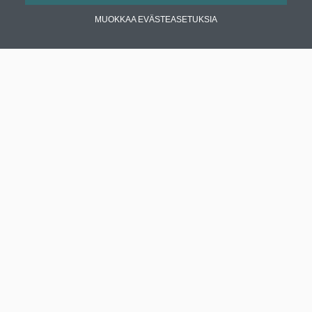
MUOKKAA EVÄSTEASETUKSIA
Enervent Zehnder Oy