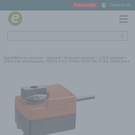
Rekisteröidy
Ostoskori (0)
Suodattimet ja varaosat
>
Varaosat
>
Enervent-varaosat
>
LTR-6 varaosat
>
LTR-6 CW, asennussarja: R3015-4-S1(-SV50)+TR24-SR(-TL50), DN15 kvs 4