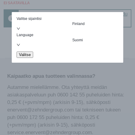
EI SAATAVILLA
Tuote on vain ammattiasiakkaiden
Kirjaudu
Valitse sijaintisi
ostettavissa
Finland
Language
Suomi
Valitse
Kaipaatko apua tuotteen valinnassa?
Autamme mielellämme. Ota yhteyttä meidän
asiakaspalveluun puh 0600 142 55 puheluiden hinta:
0,25 € (+pvm/mpm) (arkisin 9-15), sähköposti
enervent@zehndergroup.com tai tekniseen tukeen
puh 0600 172 55 puheluiden hinta: 0,25 €
(+pvm/mpm) (arkisin 9-15), sähköposti
service.enervent@zehndergroup.com.