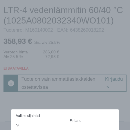
LTR-4 vedenlämmitin 60/40 °C
(1025A0802032340WO101)
Tuotenro:
M160140002
EAN:
6438269018292
358,93
€
Sis. alv 25.5%
Veroton hinta
286,00
€
Alv 25.5 %
72,93
€
EI SAATAVILLA
Tuote on vain ammattiasiakkaiden
Kirjaudu
ostettavissa
Valitse sijaintisi
Finland