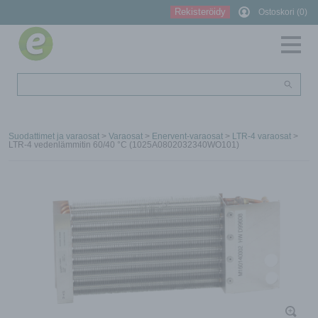
Rekisteröidy
Ostoskori (0)
Suodattimet ja varaosat
>
Varaosat
>
Enervent-varaosat
>
LTR-4 varaosat
>
LTR-4 vedenlämmitin 60/40 °C (1025A0802032340WO101)