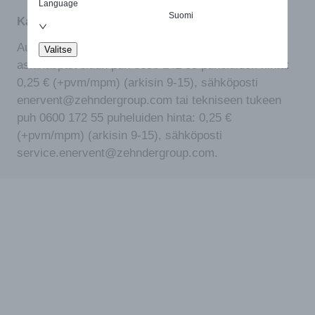
Language
Suomi
Kaipaatko apua tuotteen valinnassa?
Autamme mielellämme. Ota yhteyttä meidän
Valitse
asiakaspalveluun puh 0600 142 55 puheluiden hinta:
0,25 € (+pvm/mpm) (arkisin 9-15), sähköposti
enervent@zehndergroup.com tai tekniseen tukeen
puh 0600 172 55 puheluiden hinta: 0,25 €
(+pvm/mpm) (arkisin 9-15), sähköposti
service.enervent@zehndergroup.com.