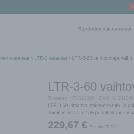
R
Suodattimet ja varaosat
vent-varaosat
>
LTR-3 varaosat
> LTR-3-60 vaihtovirtapuhallin
LTR-3-60 vaihtov
Tuotenro:
471010600
EAN:
64381006
LTR-3-60 -ilmanvaihtokoneen tulo- ja poi
Toimitus sisältää 2 µF puhallinkondensaa
229,67
€
Sis. alv 25.5%