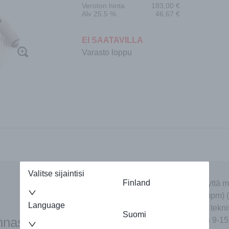
Veroton hinta
183,00
€
Alv 25.5 %
46,67
€
EI SAATAVILLA
Varasto loppu
Valitse sijaintisi
Finland
Autamme mielellämme. Ota yhteyttä m
puheluiden hinta: 0,25 € (+pvm/mpm) (
Language
enervent@zehndergroup.com tai tekni
Suomi
innassa?
hinta: 0,25 € (+pvm/mpm) (arkisin 9-15