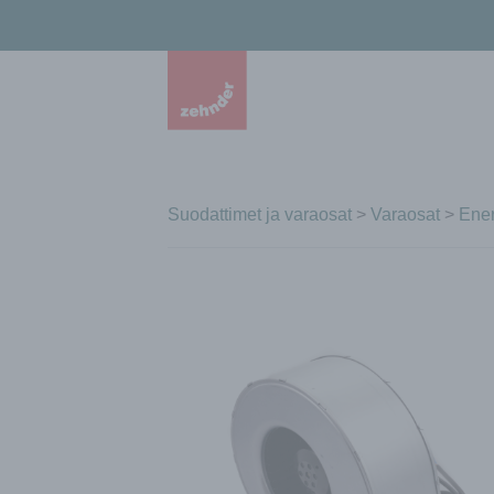
Suodattimet ja varaosat
>
Varaosat
>
Ener