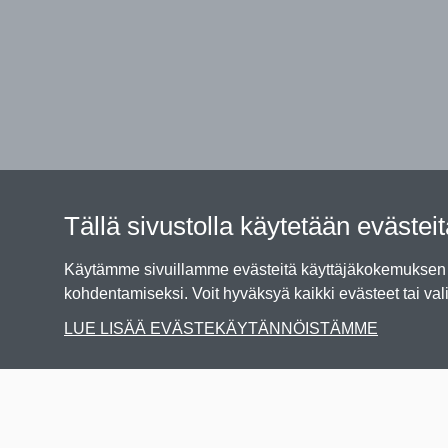
Tällä sivustolla käytetään evästei
Käytämme sivuillamme evästeitä käyttäjäkokemuksen p
kohdentamiseksi. Voit hyväksyä kaikki evästeet tai vali
LUE LISÄÄ EVÄSTEKÄYTÄNNÖISTÄMME