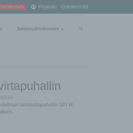
Kirjaudu
ekisteröidy
Ostoskori (0)
Ilmanvaihtokoneet
irtapuhallin
40194
stoilman vaihtovirtapuhallin 105 W.
ttorin.